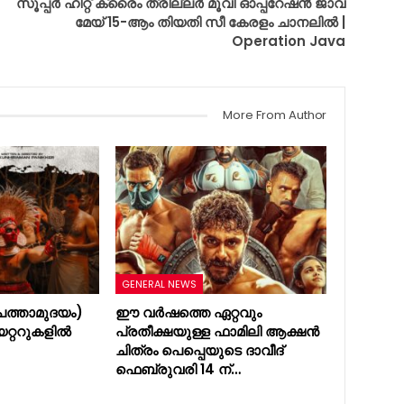
സൂപ്പർ ഹിറ്റ് ക്രൈം ത്രില്ലർ മൂവി ഓപ്പറേഷൻ ജാവ
മേയ് 15-ആം തിയതി സീ കേരളം ചാനലിൽ |
Operation Java
More From Author
GENERAL NEWS
ത്താമുദയം)
ഈ വർഷത്തെ ഏറ്റവും
യറ്ററുകളിൽ
പ്രതീക്ഷയുള്ള ഫാമിലി ആക്ഷൻ
ചിത്രം പെപ്പെയുടെ ദാവീദ്
ഫെബ്രുവരി 14 ന്…