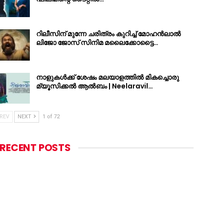
റിലീസിന് മുന്നേ ചരിത്രം കുറിച്ച് മോഹൻലാൽ
ലിജോ ജോസ് സിനിമ മലൈക്കോട്ടൈ…
നാളുകൾക്ക് ശേഷം മലയാളത്തിൽ മികച്ചൊരു
മ്യൂസിക്കൽ ആൽബം | Neelaravil…
REV
NEXT
1 of 72
RECENT POSTS