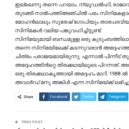
ഇല്ലെന്നു തന്നെ പറയാം. ന്യൂഡൽഹി, രാജാവിൻറ
തുടങ്ങി നാൽപത്തിഅഞ്ചിൽ പരം സിനിമകളാണ് അദ
മോഹൻലാലും സുരേഷ് ഗോപിയും താരപദവിയിലേക
സിനിമകൾ വലിയ പങ്കുവഹിച്ചിട്ടുണ്ട്.
സിനിമയുമായി ബന്ധമുള്ള ഒരു കുടുംബത്തിലായ
തന്നെ സിനിമയിലേക്ക് കടന്നുവരാൻ അദ്ദേഹത്തിന്
ചിത്രം പരാജയമായിരുന്നു. എന്നാൽ പിന്നീട് ത
അദ്ദേഹത്തിൻറ്റെ തിരക്കഥയിലൂടെ പിറന്നത
ഒരു തിരക്കഥാകൃത്തായി അദ്ദേഹം മാറി. 1988 ൽ 
അവാർഡ് മനു അങ്കിൾ എന്ന സിനിമയ്ക്ക് ലഭിച്ചു
Facebook
Twitter
Telegram
Share
PREV POST