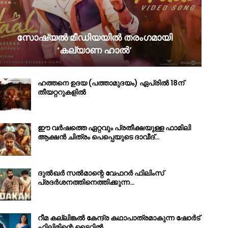
സോഷ്യൽ മീഡിയയിൽ തരംഗമായി
‘കല്യാണ ഹാൽ’
ഹത്തനെ ഉദയ (പത്താമുദയം) ഏപ്രിൽ 18ന്
തീയറ്ററുകളിൽ
ഈ വർഷത്തെ ഏറ്റവും പ്രതീക്ഷയുള്ള ഫാമിലി
ആക്ഷൻ ചിത്രം പെപ്പെയുടെ ദാവീദ്…
ദുൽഖർ സൽമാന്റെ വേഫറർ ഫിലിംസ്
പ്രദർശനത്തിനെത്തിക്കുന്ന…
റീമ കല്ലിങ്കൽ കേന്ദ്ര കഥാപാത്രമാകുന്ന ഷോർട്
ഫിലിമിന്റെ ടൈറ്റിൽ…