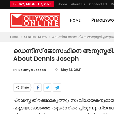
FRIDAY, AUGUST 7, 2026
Home
About Us
Contact US
D
HOME
MOLLYW
Home
GENERAL NEWS
ഡെന്നീസ് ജോസഫിനെ അനുസ്മരിച്ച് സുരേഷ് 
ഡെന്നീസ് ജോസഫിനെ അനുസ്മരിച്ച
About Dennis Joseph
On
May 12, 2021
By
Soumya Joseph
Share
പ്രശസ്ത തിരക്കഥാകൃത്തും സംവിധായകനുമായ
ഹൃദയാഖാദത്തെ തുടർന്ന് മരിച്ചിരുന്നു. നിരവ