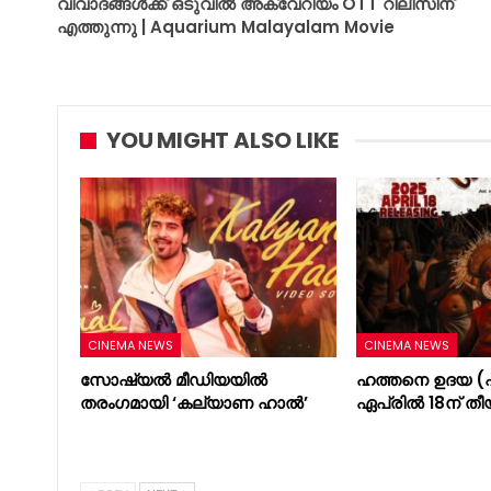
വിവാദങ്ങൾക്ക് ഒടുവിൽ അക്വേറിയം OTT റിലീസിന്
എത്തുന്നു | Aquarium Malayalam Movie
YOU MIGHT ALSO LIKE
CINEMA NEWS
CINEMA NEWS
സോഷ്യൽ മീഡിയയിൽ
ഹത്തനെ ഉദയ (പ
തരംഗമായി ‘കല്യാണ ഹാൽ’
ഏപ്രിൽ 18ന് തീ