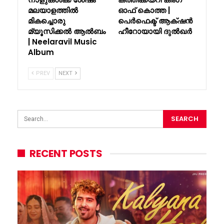
മലയാളത്തിൽ
ഓഫ് കൊത്ത |
മികച്ചൊരു
പെർഫെക്ട് ആക്‌ഷൻ
മ്യൂസിക്കൽ ആൽബം
ഹീറോയായി ദുൽഖർ
| Neelaravil Music
Album
PREV
NEXT
RECENT POSTS