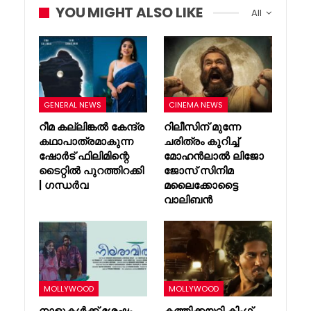
YOU MIGHT ALSO LIKE
All
GENERAL NEWS
CINEMA NEWS
റീമ കല്ലിങ്കൽ കേന്ദ്ര
റിലീസിന് മുന്നേ
കഥാപാത്രമാകുന്ന
ചരിത്രം കുറിച്ച്
ഷോർട് ഫിലിമിന്റെ
മോഹൻലാൽ ലിജോ
ടൈറ്റിൽ പുറത്തിറക്കി
ജോസ് സിനിമ
| ഗന്ധർവ
മലൈക്കോട്ടൈ
വാലിബൻ
MOLLYWOOD
MOLLYWOOD
നാളുകൾക്ക് ശേഷം
കത്തിക്കയറി കിംഗ്