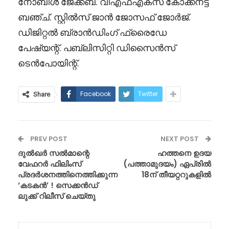
നോബിള്‍ ജേക്കബ്. വിഎഫ്എക്‌സ് കോക്കനട്ട്
ബഞ്ച്. സ്റ്റില്‍സ് ജാന്‍ ജോസഫ് ജോര്‍ജ്.
ഡിജിറ്റൽ ബ്രാൻഡിംഗ് ഫ്രൈഡേ
പേഷ്യന്റ്. പബ്ലിസിറ്റി ഡിസൈൻസ്
ടെന്‍പോയിന്റ്.
Facebook
Twitter
Share
PREV POST
NEXT POST
ദുൽഖർ സൽമാന്റെ
ഹത്തനെ ഉദയ
വേഫറർ ഫിലിംസ്
(പത്താമുദയം) ഏപ്രിൽ
പ്രദർശനത്തിനെത്തിക്കുന്ന
18ന് തീയറ്ററുകളിൽ
‘കടകൻ’ ! സെക്കൻഡ്
ലുക്ക് റിലീസ് ചെയ്തു