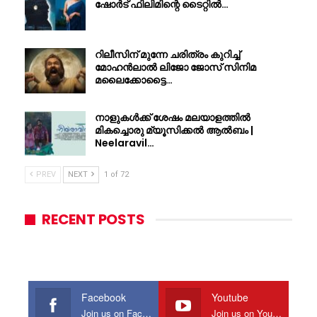
ഷോർട് ഫിലിമിന്റെ ടൈറ്റിൽ…
റിലീസിന് മുന്നേ ചരിത്രം കുറിച്ച്
മോഹൻലാൽ ലിജോ ജോസ് സിനിമ
മലൈക്കോട്ടൈ…
നാളുകൾക്ക് ശേഷം മലയാളത്തിൽ
മികച്ചൊരു മ്യൂസിക്കൽ ആൽബം |
Neelaravil…
PREV
NEXT
1 of 72
RECENT POSTS
Facebook
Youtube
Join us on Facebook
Join us on Youtube