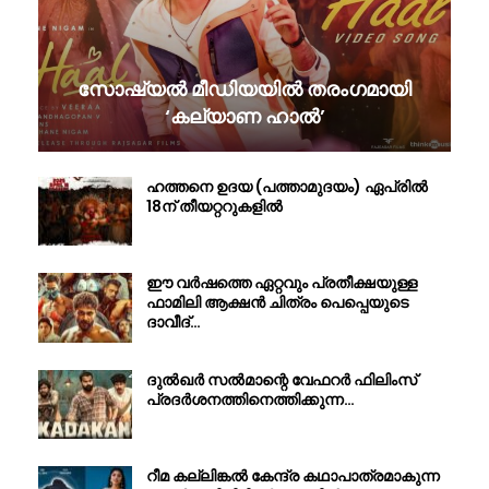
സോഷ്യൽ മീഡിയയിൽ തരംഗമായി
‘കല്യാണ ഹാൽ’
ഹത്തനെ ഉദയ (പത്താമുദയം) ഏപ്രിൽ
18ന് തീയറ്ററുകളിൽ
ഈ വർഷത്തെ ഏറ്റവും പ്രതീക്ഷയുള്ള
ഫാമിലി ആക്ഷൻ ചിത്രം പെപ്പെയുടെ
ദാവീദ്…
ദുൽഖർ സൽമാന്റെ വേഫറർ ഫിലിംസ്
പ്രദർശനത്തിനെത്തിക്കുന്ന…
റീമ കല്ലിങ്കൽ കേന്ദ്ര കഥാപാത്രമാകുന്ന