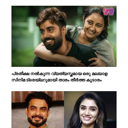
പ്രതീക്ഷ നൽകുന്ന വ്യത്യസ്തമായ ഒരു മലയാള
സിനിമ ട്രെയ്‌ലറുമായി താരം തീർത്ത കൂടാരം