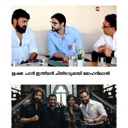
ഋഷഭ: പാൻ ഇന്ത്യൻ ചിത്രവുമായി മോഹൻലാൽ