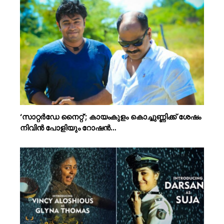
‘സാറ്റർഡേ നൈറ്റ്’; കായംകുളം കൊച്ചുണ്ണിക്ക് ശേഷം
നിവിൻ പോളിയും റോഷൻ…