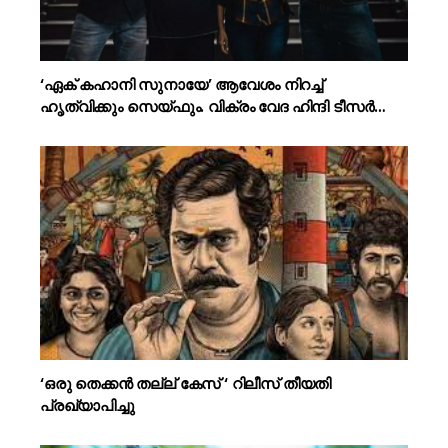
‘ഏക് കഹാനി സുനായേ’ ആവേശം നിറച്ച്
ഹൃത്വിക്കും സെയ്ഫും. വിക്രം വേദ ഹിന്ദി ടീസർ…
‘ഒരു തെക്കൻ തല്ല് കേസ് ‘ റിലീസ് തീയതി
പ്രഖ്യാപിച്ചു