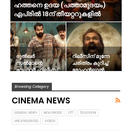
ഹത്തനെ ഉദയ (പത്താമുദയം)
ഏപ്രിൽ 18ന് തീയറ്ററുകളിൽ
ദുൽഖർ
റിലീസിന് മുന്നേ
സൽമാന്റെ
ചരിത്രം കുറിച്ച്
വേഫറർ ഫിലിംസ്
മോഹൻലാൽ
പ്രദർശനത്തിനെത്തിക്കുന്ന…
ലിജോ ജോസ്
സിനിമ
Browsing Category
മലൈക്കോട്ടൈ…
CINEMA NEWS
GENERAL NEWS
MOLLYWOOD
OTT
TELEVISION
UNCATEGORIZED
VIDEOS