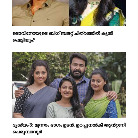
ടൊവിനോയുടെ ബിഗ് ബജറ്റ് ചിത്രത്തിൽ കൃതി
ഷെട്ടിയും?
ദൃശ്യം 3: മൂന്നാം ഭാഗം ഉടൻ. ഉറപ്പുനൽകി ആൻറ്റണി
പെരുമ്പാവൂർ