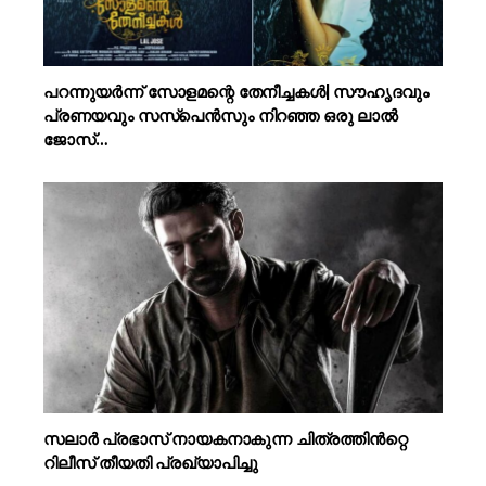
പറന്നുയർന്ന് സോളമന്റെ തേനീച്ചകൾ| സൗഹൃദവും
പ്രണയവും സസ്‌പെൻസും നിറഞ്ഞ ഒരു ലാൽ
ജോസ്…
സലാർ പ്രഭാസ് നായകനാകുന്ന ചിത്രത്തിൻറ്റെ
റിലീസ് തീയതി പ്രഖ്യാപിച്ചു