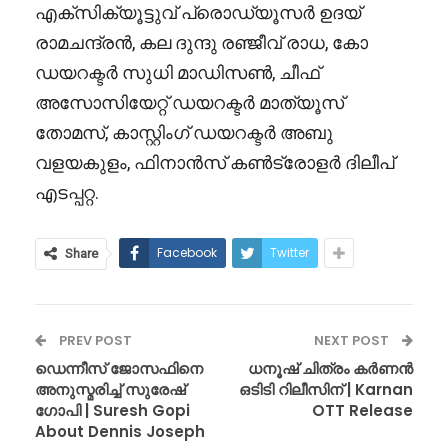
എക്സിക്യൂട്ടുവ് പ്രൊഡ്യൂസർ ഉദയ്
രാമചന്ദ്രൻ, കല ദുന്ദു രഞ്ജീവ് രാധ, കോ
ഡയറക്ടർ സുധി മാഡിസൺ, ചീഫ്
അസോസിയേറ്റ് ഡയറക്ടർ മാത്യൂസ്
തോമസ്, കാസ്റ്റിംഗ് ഡയറക്ടർ അബു
വളയകുളം, ഫിനാൻസ് കൺട്രോളർ ദിലീപ്
എടപ്പറ്റ.
Facebook
Twitter
Share
PREV POST
NEXT POST
ഡെന്നീസ് ജോസഫിനെ
ധനൂഷ് ചിത്രം കർണൻ
അനുസ്മരിച്ച് സുരേഷ്
ഒടിടി റിലീസിന് | Karnan
ഗോപി | Suresh Gopi
OTT Release
About Dennis Joseph