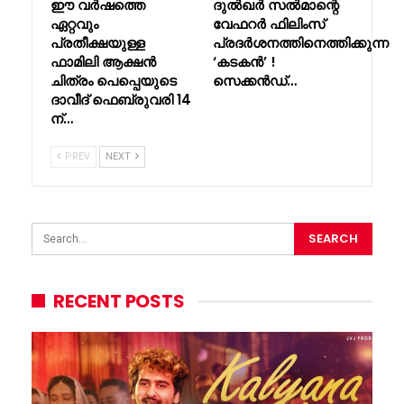
ഈ വർഷത്തെ
ദുൽഖർ സൽമാന്റെ
ഏറ്റവും
വേഫറർ ഫിലിംസ്
പ്രതീക്ഷയുള്ള
പ്രദർശനത്തിനെത്തിക്കുന്ന
ഫാമിലി ആക്ഷൻ
‘കടകൻ’ !
ചിത്രം പെപ്പെയുടെ
സെക്കൻഡ്…
ദാവീദ് ഫെബ്രുവരി 14
ന്…
PREV
NEXT
RECENT POSTS