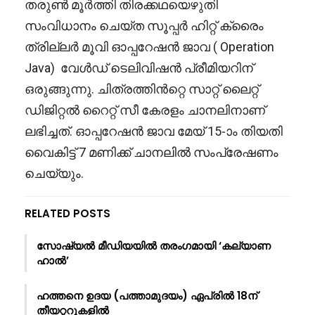
തരുൺ മൂർത്തി തിരക്കഥയെഴുതി
സംവിധാനം ചെയ്ത സൂപ്പർ ഹിറ്റ് ക്രൈം
ത്രില്ലർ മൂവി ഓപ്പറേഷൻ ജാവ ( Operation
Java) വേൾഡ് ടെലിവിഷൻ പ്രീമിയറിന്
ഒരുങ്ങുന്നു. ചിത്രത്തിൻറ്റെ സാറ്റ് ലൈറ്റ്
ഡിജിറ്റൽ റൈറ്റ് സീ കേരളം ചാനലിനാണ്
ലഭിച്ചത്. ഓപ്പറേഷൻ ജാവ മേയ് 15-ാം തിയതി
വൈകിട്ട് 7 മണിക്ക് ചാനലിൽ സംപ്രേഷണം
ചെയ്യും.
RELATED POSTS
സോഷ്യൽ മീഡിയയിൽ തരംഗമായി ‘കല്യാണ
ഹാൽ’
ഹത്തനെ ഉദയ (പത്താമുദയം) ഏപ്രിൽ 18ന്
തീയറ്ററുകളിൽ