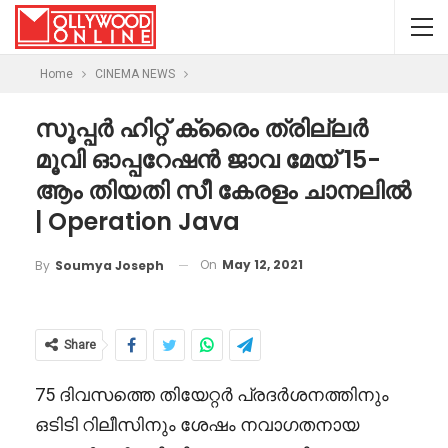
Home
CINEMA NEWS
സൂപ്പർ ഹിറ്റ് ക്രൈം ത്രില്ലർ
മൂവി ഓപ്പറേഷൻ ജാവ മേയ് 15-
ആം തിയതി സീ കേരളം ചാനലിൽ
| Operation Java
On
May 12, 2021
By
Soumya Joseph
Share
75 ദിവസത്തെ തിയേറ്റർ പ്രദർശനത്തിനും
ഒടിടി റിലീസിനും ശേഷം നവാഗതനായ