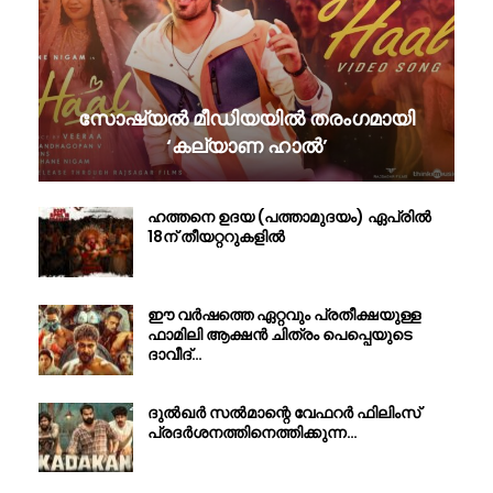
സോഷ്യൽ മീഡിയയിൽ തരംഗമായി
‘കല്യാണ ഹാൽ’
ഹത്തനെ ഉദയ (പത്താമുദയം) ഏപ്രിൽ
18ന് തീയറ്ററുകളിൽ
ഈ വർഷത്തെ ഏറ്റവും പ്രതീക്ഷയുള്ള
ഫാമിലി ആക്ഷൻ ചിത്രം പെപ്പെയുടെ
ദാവീദ്…
ദുൽഖർ സൽമാന്റെ വേഫറർ ഫിലിംസ്
പ്രദർശനത്തിനെത്തിക്കുന്ന…