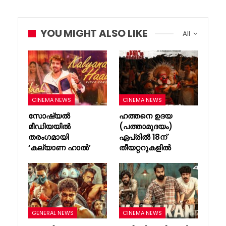
YOU MIGHT ALSO LIKE
All
CINEMA NEWS
CINEMA NEWS
സോഷ്യൽ
ഹത്തനെ ഉദയ
മീഡിയയിൽ
(പത്താമുദയം)
തരംഗമായി
ഏപ്രിൽ 18ന്
‘കല്യാണ ഹാൽ’
തീയറ്ററുകളിൽ
GENERAL NEWS
CINEMA NEWS