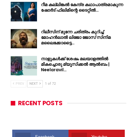
റീമ കല്ലിങ്കൽ കേന്ദ്ര കഥാപാത്രമാകുന്ന
ഷോർട് ഫിലിമിന്റെ ടൈറ്റിൽ…
റിലീസിന് മുന്നേ ചരിത്രം കുറിച്ച്
മോഹൻലാൽ ലിജോ ജോസ് സിനിമ
മലൈക്കോട്ടൈ…
നാളുകൾക്ക് ശേഷം മലയാളത്തിൽ
മികച്ചൊരു മ്യൂസിക്കൽ ആൽബം |
Neelaravil…
PREV
NEXT
1 of 72
RECENT POSTS
Facebook
Youtube