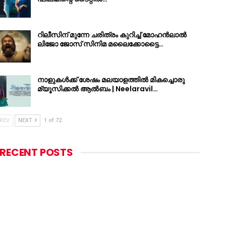
റിലീസിന് മുന്നേ ചരിത്രം കുറിച്ച് മോഹൻലാൽ
ലിജോ ജോസ് സിനിമ മലൈക്കോട്ടൈ…
നാളുകൾക്ക് ശേഷം മലയാളത്തിൽ മികച്ചൊരു
മ്യൂസിക്കൽ ആൽബം | Neelaravil…
REV
NEXT
1 of 72
RECENT POSTS