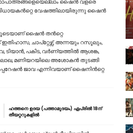
യ കഥാപാത്രങ്ങളെയെല്ലാം ഷൈൻ വളരെ
വിധായകൻറ്റെ വേഷത്തിലായിരുന്നു ഷൈൻ
്തിലൂടെയാണ് ഷൈൻ തൻറ്റെ
് ഇതിഹാസ, ചാപ്റ്റേഴ്സ്, അന്നയും റസൂലും,
പറവ, ടിയാൻ, പകിട, വർണ്യത്തിൽ ആശങ്ക,
റെ മാലാഖ, മണിയറയിലെ അശോകൻ തുടങ്ങി
ഓപ്പറേഷൻ ജാവ എന്നിവയാണ് ഷൈനിൻറ്റെ
ഹത്തനെ ഉദയ (പത്താമുദയം) ഏപ്രിൽ 18ന്
തീയറ്ററുകളിൽ