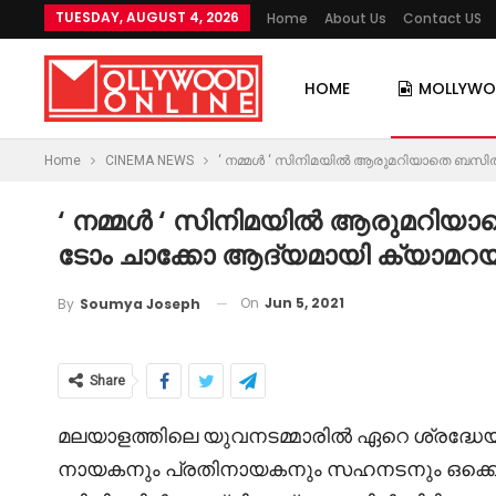
TUESDAY, AUGUST 4, 2026
Home
About Us
Contact US
HOME
MOLLYW
Home
CINEMA NEWS
‘ നമ്മൾ ‘ സിനിമയിൽ ആരുമറിയാതെ ബസിൽ 
‘ നമ്മൾ ‘ സിനിമയിൽ ആരുമറി
ടോം ചാക്കോ ആദ്യമായി ക്യാമറയ്ക
On
Jun 5, 2021
By
Soumya Joseph
Share
മലയാളത്തിലെ യുവനടമ്മാരിൽ ഏറെ ശ്രദ്ധ
നായകനും പ്രതിനായകനും സഹനടനും ഒക്ക