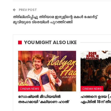
PREV POST
ത്രില്ലടിപ്പിച്ചു ത്രിയാമ ഇരുളിന്റെ മകൾ ഷോർട്ട്
മൂവിയുടെ ട്രെയ്‌ലർ പുറത്തിറങ്ങി
YOU MIGHT ALSO LIKE
CINEMA NEWS
CINEMA NEWS
സോഷ്യൽ മീഡിയയിൽ
ഹത്തനെ ഉദയ (പ
തരംഗമായി ‘കല്യാണ ഹാൽ’
ഏപ്രിൽ 18ന് തീ