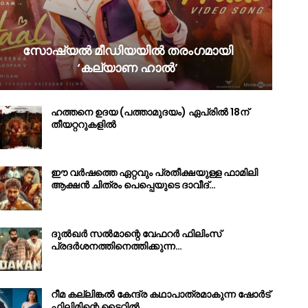
സോഷ്യൽ മീഡിയയിൽ തരംഗമായി
‘കല്യാണ ഹാൽ’
ഹത്തനെ ഉദയ (പത്താമുദയം) ഏപ്രിൽ 18ന്
തീയറ്ററുകളിൽ
ഈ വർഷത്തെ ഏറ്റവും പ്രതീക്ഷയുള്ള ഫാമിലി
ആക്ഷൻ ചിത്രം പെപ്പെയുടെ ദാവീദ്…
ദുൽഖർ സൽമാന്റെ വേഫറർ ഫിലിംസ്
പ്രദർശനത്തിനെത്തിക്കുന്ന…
റീമ കല്ലിങ്കൽ കേന്ദ്ര കഥാപാത്രമാകുന്ന ഷോർട്
ഫിലിമിന്റെ ടൈറ്റിൽ…