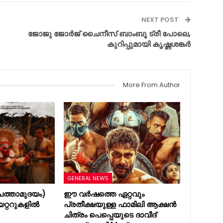
NEXT POST
ജോജു ജോർജ് ചൈനീസ് ബാംബൂ ട്രീ പോലെ,
കുറിപ്പുമായി കൃഷ്ണശങ്കർ
More From Author
GENERAL NEWS
ത്താമുദയം)
ഈ വർഷത്തെ ഏറ്റവും
യറ്ററുകളിൽ
പ്രതീക്ഷയുള്ള ഫാമിലി ആക്ഷൻ
ചിത്രം പെപ്പെയുടെ ദാവീദ്