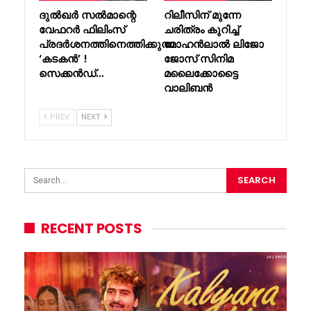
ദുൽഖർ സൽമാന്റെ
റിലീസിന് മുന്നേ
വേഫറർ ഫിലിംസ്
ചരിത്രം കുറിച്ച്
പ്രദർശനത്തിനെത്തിക്കുന്ന
മോഹൻലാൽ ലിജോ
‘കടകൻ’ !
ജോസ് സിനിമ
സെക്കൻഡ്…
മലൈക്കോട്ടൈ
വാലിബൻ
PREV
NEXT
RECENT POSTS