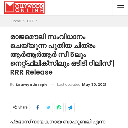
Home
OTT
രാജമൌലി സംവിധാനം
ചെയ്യുന്ന പുതിയ ചിത്രം
ആർആർആർ സീ 5ലും
നെറ്റ്ഫ്ലിക്സിലും ഒടിടി റിലിസ് |
RRR Release
Last updated
May 30, 2021
By
Soumya Joseph
Share
പ്രഭാസ് നായകനായ ബാഹുബലി എന്ന