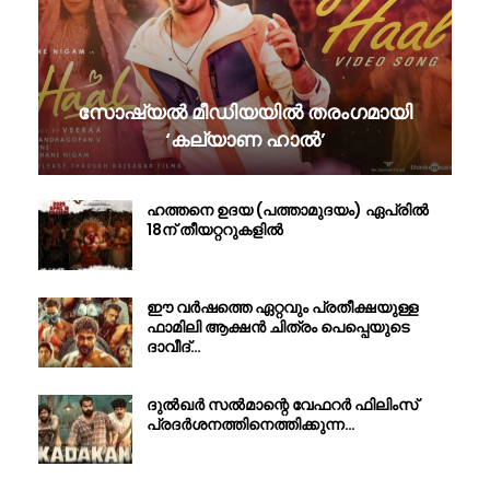
സോഷ്യൽ മീഡിയയിൽ തരംഗമായി
‘കല്യാണ ഹാൽ’
ഹത്തനെ ഉദയ (പത്താമുദയം) ഏപ്രിൽ
18ന് തീയറ്ററുകളിൽ
ഈ വർഷത്തെ ഏറ്റവും പ്രതീക്ഷയുള്ള
ഫാമിലി ആക്ഷൻ ചിത്രം പെപ്പെയുടെ
ദാവീദ്…
ദുൽഖർ സൽമാന്റെ വേഫറർ ഫിലിംസ്
പ്രദർശനത്തിനെത്തിക്കുന്ന…