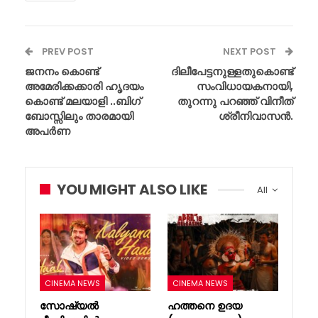
PREV POST
NEXT POST
ജനനം കൊണ്ട്
ദിലീപേട്ടനുള്ളതുകൊണ്ട്
അമേരിക്കക്കാരി ഹൃദയം
സംവിധായകനായി,
കൊണ്ട് മലയാളി ..ബിഗ്
തുറന്നു പറഞ്ഞ് വിനീത്
ബോസ്സിലും താരമായി
ശ്രീനിവാസൻ.
അപർണ
YOU MIGHT ALSO LIKE
All
CINEMA NEWS
CINEMA NEWS
സോഷ്യൽ
ഹത്തനെ ഉദയ