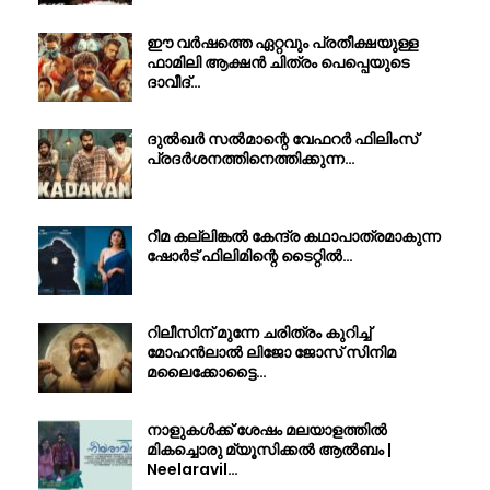
ഈ വർഷത്തെ ഏറ്റവും പ്രതീക്ഷയുള്ള
ഫാമിലി ആക്ഷൻ ചിത്രം പെപ്പെയുടെ
ദാവീദ്…
ദുൽഖർ സൽമാന്റെ വേഫറർ ഫിലിംസ്
പ്രദർശനത്തിനെത്തിക്കുന്ന…
റീമ കല്ലിങ്കൽ കേന്ദ്ര കഥാപാത്രമാകുന്ന
ഷോർട് ഫിലിമിന്റെ ടൈറ്റിൽ…
റിലീസിന് മുന്നേ ചരിത്രം കുറിച്ച്
മോഹൻലാൽ ലിജോ ജോസ് സിനിമ
മലൈക്കോട്ടൈ…
നാളുകൾക്ക് ശേഷം മലയാളത്തിൽ
മികച്ചൊരു മ്യൂസിക്കൽ ആൽബം |
Neelaravil…