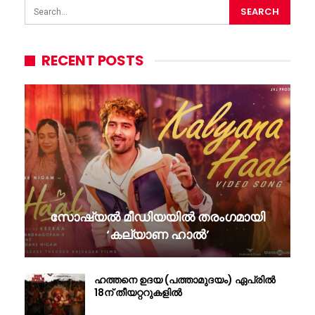
RECENT POSTS
സോഷ്യൽ മീഡിയയിൽ തരംഗമായി
‘കല്യാണ ഹാൽ’
ഹത്തനെ ഉദയ (പത്താമുദയം) ഏപ്രിൽ
18ന് തീയറ്ററുകളിൽ