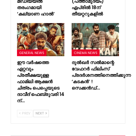
മീഡിയയിൽ
(പത്താമുദയം)
തരംഗമായി
ഏപ്രിൽ 18ന്
‘കല്യാണ ഹാൽ’
തീയറ്ററുകളിൽ
GENERAL NEWS
CINEMA NEWS
ഈ വർഷത്തെ
ദുൽഖർ സൽമാന്റെ
ഏറ്റവും
വേഫറർ ഫിലിംസ്
പ്രതീക്ഷയുള്ള
പ്രദർശനത്തിനെത്തിക്കുന്ന
ഫാമിലി ആക്ഷൻ
‘കടകൻ’ !
ചിത്രം പെപ്പെയുടെ
സെക്കൻഡ്…
ദാവീദ് ഫെബ്രുവരി 14
ന്…
PREV
NEXT