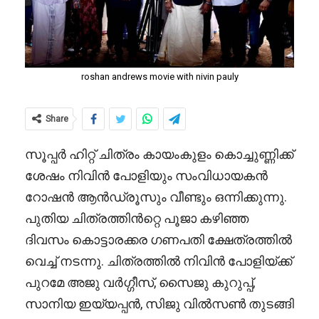
roshan andrews movie with nivin pauly
Share
സൂപ്പർ ഹിറ്റ് ചിത്രം കായംകുളം കൊച്ചുണ്ണിക്ക്
ശേഷം നിവിൻ പോളിയും സംവിധായകൻ
റോഷൻ ആൻഡ്രൂസും വീണ്ടും ഒന്നിക്കുന്നു.
പുതിയ ചിത്രത്തിൻറ്റെ പൂജാ കഴിഞ്ഞ
ദിവസം കൊട്ടാരക്കര ഗണപതി ക്ഷേത്രത്തിൽ
വെച്ച് നടന്നു. ചിത്രത്തിൽ നിവിൻ പോളിയ്ക്ക്
പുറമേ അജു വർഗ്ഗീസ്, സൈജു കുറുപ്പ്,
സാനിയ ഇയ്യപ്പൻ, സിജു വിൽസൺ തുടങ്ങി