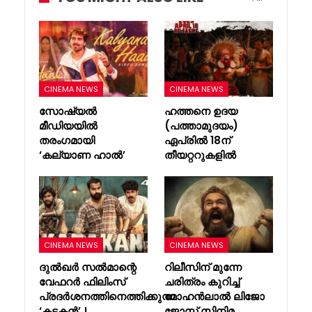
CINEMA NEWS
CINEMA NEWS
സോഷ്യൽ
ഹത്തനെ ഉദയ
മീഡിയയിൽ
(പത്താമുദയം)
തരംഗമായി
ഏപ്രിൽ 18ന്
‘കല്യാണ ഹാൽ’
തീയറ്ററുകളിൽ
CINEMA NEWS
CINEMA NEWS
ദുൽഖർ സൽമാന്റെ
റിലീസിന് മുന്നേ
വേഫറർ ഫിലിംസ്
ചരിത്രം കുറിച്ച്
പ്രദർശനത്തിനെത്തിക്കുന്ന
മോഹൻലാൽ ലിജോ
‘കടകൻ’ !
ജോസ് സിനിമ