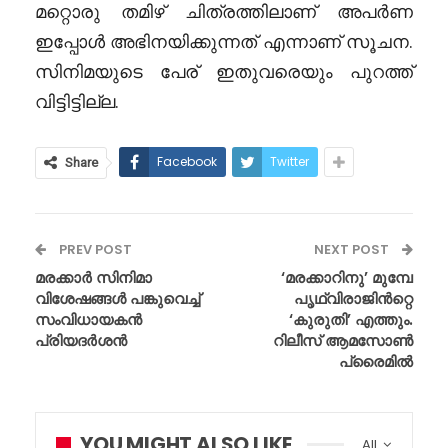
മറ്റൊരു തമിഴ് ചിത്രത്തിലാണ് അപർണ
ഇപ്പോൾ അഭിനയിക്കുന്നത് എന്നാണ് സൂചന.
സിനിമയുടെ പേര് ഇതുവരെയും പുറത്ത്
വിട്ടിട്ടില്ല.
Facebook
Twitter
Share
PREV POST
NEXT POST
മരക്കാർ സിനിമാ
‘മരക്കാറിനു’ മുമ്പേ
വിശേഷങ്ങൾ പങ്കുവെച്ച്
പൃഥ്വിരാജിൻറ്റെ
സംവിധായകൻ
‘കുരുതി’ എത്തും.
പ്രിയദർശൻ
റിലീസ് ആമസോൺ
പ്രൈമിൽ
YOU MIGHT ALSO LIKE
All