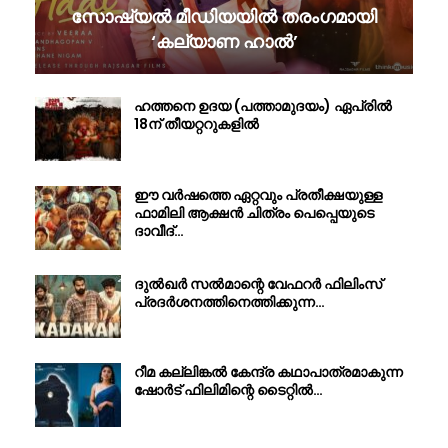
സോഷ്യൽ മീഡിയയിൽ തരംഗമായി
‘കല്യാണ ഹാൽ’
ഹത്തനെ ഉദയ (പത്താമുദയം) ഏപ്രിൽ
18ന് തീയറ്ററുകളിൽ
ഈ വർഷത്തെ ഏറ്റവും പ്രതീക്ഷയുള്ള
ഫാമിലി ആക്ഷൻ ചിത്രം പെപ്പെയുടെ
ദാവീദ്…
ദുൽഖർ സൽമാന്റെ വേഫറർ ഫിലിംസ്
പ്രദർശനത്തിനെത്തിക്കുന്ന…
റീമ കല്ലിങ്കൽ കേന്ദ്ര കഥാപാത്രമാകുന്ന
ഷോർട് ഫിലിമിന്റെ ടൈറ്റിൽ…