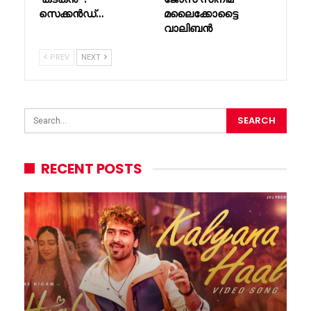
സെക്കൻഡ്…
മലൈക്കോട്ടൈ
വാലിബൻ
PREV
NEXT
RECENT POSTS