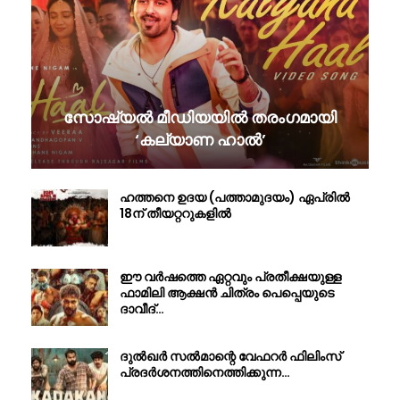
സോഷ്യൽ മീഡിയയിൽ തരംഗമായി
‘കല്യാണ ഹാൽ’
ഹത്തനെ ഉദയ (പത്താമുദയം) ഏപ്രിൽ
18ന് തീയറ്ററുകളിൽ
ഈ വർഷത്തെ ഏറ്റവും പ്രതീക്ഷയുള്ള
ഫാമിലി ആക്ഷൻ ചിത്രം പെപ്പെയുടെ
ദാവീദ്…
ദുൽഖർ സൽമാന്റെ വേഫറർ ഫിലിംസ്
പ്രദർശനത്തിനെത്തിക്കുന്ന…