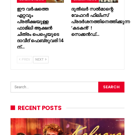
ഈ വർഷത്തെ
ദുൽഖർ സൽമാന്റെ
ഏറ്റവും
വേഫറർ ഫിലിംസ്
പ്രതീക്ഷയുള്ള
പ്രദർശനത്തിനെത്തിക്കുന്ന
ഫാമിലി ആക്ഷൻ
‘കടകൻ’ !
ചിത്രം പെപ്പെയുടെ
സെക്കൻഡ്…
ദാവീദ് ഫെബ്രുവരി 14
ന്…
PREV
NEXT
RECENT POSTS