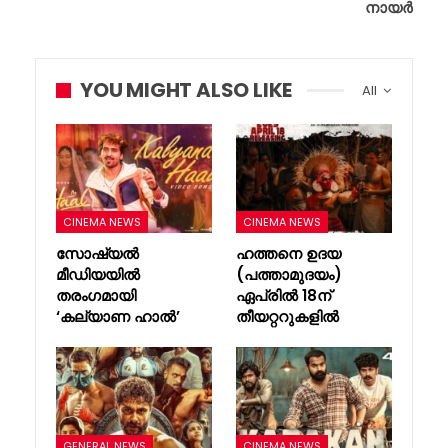
നായർ
YOU MIGHT ALSO LIKE
All
CINEMA NEWS
CINEMA NEWS
സോഷ്യൽ
ഹത്തനെ ഉദയ
മീഡിയയിൽ
(പത്താമുദയം)
തരംഗമായി
ഏപ്രിൽ 18ന്
‘കല്യാണ ഹാൽ’
തീയറ്ററുകളിൽ
GENERAL NEWS
CINEMA NEWS