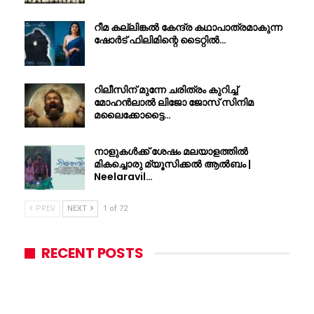
റീമ കല്ലിങ്കൽ കേന്ദ്ര കഥാപാത്രമാകുന്ന
ഷോർട് ഫിലിമിന്റെ ടൈറ്റിൽ…
റിലീസിന് മുന്നേ ചരിത്രം കുറിച്ച്
മോഹൻലാൽ ലിജോ ജോസ് സിനിമ
മലൈക്കോട്ടൈ…
നാളുകൾക്ക് ശേഷം മലയാളത്തിൽ
മികച്ചൊരു മ്യൂസിക്കൽ ആൽബം |
Neelaravil…
PREV
NEXT
1 of 72
RECENT POSTS