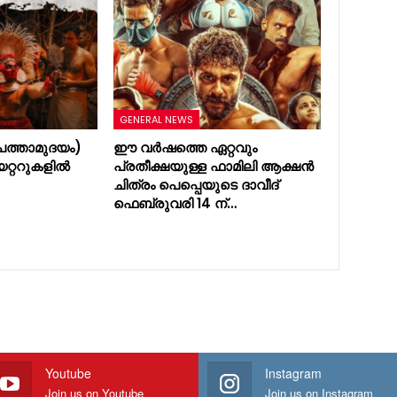
GENERAL NEWS
ത്താമുദയം)
ഈ വർഷത്തെ ഏറ്റവും
യറ്ററുകളിൽ
പ്രതീക്ഷയുള്ള ഫാമിലി ആക്ഷൻ
ചിത്രം പെപ്പെയുടെ ദാവീദ്
ഫെബ്രുവരി 14 ന്…
Youtube
Instagram
Join us on Youtube
Join us on Instagram