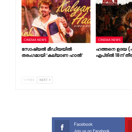
CINEMA NEWS
CINEMA NEWS
സോഷ്യൽ മീഡിയയിൽ
ഹത്തനെ ഉദയ (പ
തരംഗമായി ‘കല്യാണ ഹാൽ’
ഏപ്രിൽ 18ന് തീ
PREV
NEXT
Facebook
Join us on Facebook