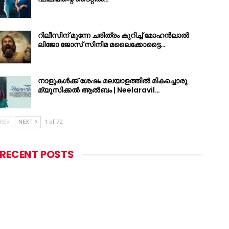
റിലീസിന് മുന്നേ ചരിത്രം കുറിച്ച് മോഹൻലാൽ
ലിജോ ജോസ് സിനിമ മലൈക്കോട്ടൈ…
നാളുകൾക്ക് ശേഷം മലയാളത്തിൽ മികച്ചൊരു
മ്യൂസിക്കൽ ആൽബം | Neelaravil…
REV
NEXT
1 of 72
RECENT POSTS