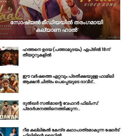
സോഷ്യൽ മീഡിയയിൽ തരംഗമായി
‘കല്യാണ ഹാൽ’
ഹത്തനെ ഉദയ (പത്താമുദയം) ഏപ്രിൽ 18ന്
തീയറ്ററുകളിൽ
ഈ വർഷത്തെ ഏറ്റവും പ്രതീക്ഷയുള്ള ഫാമിലി
ആക്ഷൻ ചിത്രം പെപ്പെയുടെ ദാവീദ്…
ദുൽഖർ സൽമാന്റെ വേഫറർ ഫിലിംസ്
പ്രദർശനത്തിനെത്തിക്കുന്ന…
റീമ കല്ലിങ്കൽ കേന്ദ്ര കഥാപാത്രമാകുന്ന ഷോർട്
ഫിലിമിന്റെ ടൈറ്റിൽ…