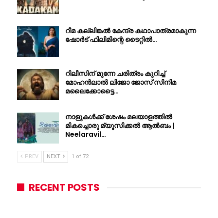
റീമ കല്ലിങ്കൽ കേന്ദ്ര കഥാപാത്രമാകുന്ന
ഷോർട് ഫിലിമിന്റെ ടൈറ്റിൽ…
റിലീസിന് മുന്നേ ചരിത്രം കുറിച്ച്
മോഹൻലാൽ ലിജോ ജോസ് സിനിമ
മലൈക്കോട്ടൈ…
നാളുകൾക്ക് ശേഷം മലയാളത്തിൽ
മികച്ചൊരു മ്യൂസിക്കൽ ആൽബം |
Neelaravil…
PREV
NEXT
1 of 72
RECENT POSTS