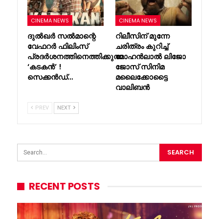
CINEMA NEWS
CINEMA NEWS
ദുൽഖർ സൽമാന്റെ
റിലീസിന് മുന്നേ
വേഫറർ ഫിലിംസ്
ചരിത്രം കുറിച്ച്
പ്രദർശനത്തിനെത്തിക്കുന്ന
മോഹൻലാൽ ലിജോ
‘കടകൻ’ !
ജോസ് സിനിമ
സെക്കൻഡ്…
മലൈക്കോട്ടൈ
വാലിബൻ
PREV
NEXT
RECENT POSTS