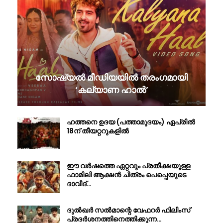
സോഷ്യൽ മീഡിയയിൽ തരംഗമായി
‘കല്യാണ ഹാൽ’
ഹത്തനെ ഉദയ (പത്താമുദയം) ഏപ്രിൽ
18ന് തീയറ്ററുകളിൽ
ഈ വർഷത്തെ ഏറ്റവും പ്രതീക്ഷയുള്ള
ഫാമിലി ആക്ഷൻ ചിത്രം പെപ്പെയുടെ
ദാവീദ്…
ദുൽഖർ സൽമാന്റെ വേഫറർ ഫിലിംസ്
പ്രദർശനത്തിനെത്തിക്കുന്ന…