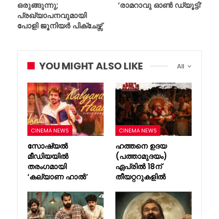
ഒരുങ്ങുന്നു;
‘രാമറാവു ഓൺ ഡ്യൂട്ടി’
പ്രഖ്യാപനവുമായി
പോളി ജൂനിയർ പിക്ചേഴ്സ്
YOU MIGHT ALSO LIKE
All
CINEMA NEWS
CINEMA NEWS
സോഷ്യൽ
ഹത്തനെ ഉദയ
മീഡിയയിൽ
(പത്താമുദയം)
തരംഗമായി
ഏപ്രിൽ 18ന്
‘കല്യാണ ഹാൽ’
തീയറ്ററുകളിൽ