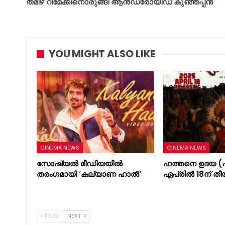
തമിഴ് റീമേക്കിനൊരുങ്ങി ആൻഡ്രോയിഡ് കുഞ്ഞപ്പൻ
YOU MIGHT ALSO LIKE
CINEMA NEWS
CINEMA NEWS
സോഷ്യൽ മീഡിയയിൽ
ഹത്തനെ ഉദയ (പ
തരംഗമായി ‘കല്യാണ ഹാൽ’
ഏപ്രിൽ 18ന് തീ
PREV
NEXT