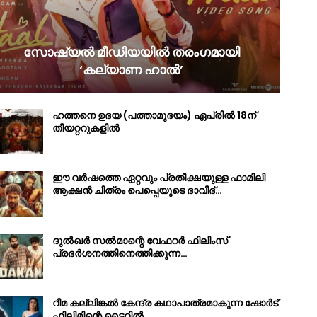
സോഷ്യൽ മീഡിയയിൽ തരംഗമായി
‘കല്യാണ ഹാൽ’
ഹത്തനെ ഉദയ (പത്താമുദയം) ഏപ്രിൽ 18ന്
തീയറ്ററുകളിൽ
ഈ വർഷത്തെ ഏറ്റവും പ്രതീക്ഷയുള്ള ഫാമിലി
ആക്ഷൻ ചിത്രം പെപ്പെയുടെ ദാവീദ്…
ദുൽഖർ സൽമാന്റെ വേഫറർ ഫിലിംസ്
പ്രദർശനത്തിനെത്തിക്കുന്ന…
റീമ കല്ലിങ്കൽ കേന്ദ്ര കഥാപാത്രമാകുന്ന ഷോർട്
ഫിലിമിന്റെ ടൈറ്റിൽ…