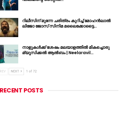
റിലീസിന് മുന്നേ ചരിത്രം കുറിച്ച് മോഹൻലാൽ
ലിജോ ജോസ് സിനിമ മലൈക്കോട്ടൈ…
നാളുകൾക്ക് ശേഷം മലയാളത്തിൽ മികച്ചൊരു
മ്യൂസിക്കൽ ആൽബം | Neelaravil…
REV
NEXT
1 of 72
RECENT POSTS