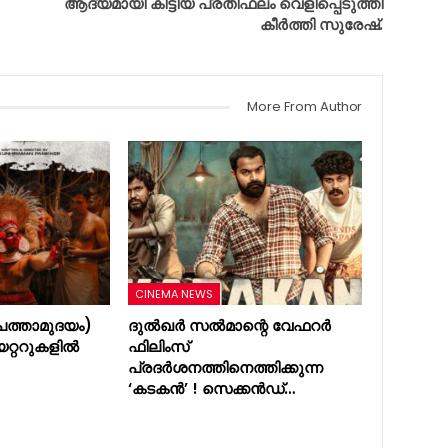
ആദ്യമായി കിട്ടിയ പ്രതിഫലം വെളിപ്പെടുത്തി
കീർത്തി സുരേഷ്.
More From Author
CINEMA NEWS
ത്താമുദയം)
ദുൽഖർ സൽമാന്റെ വേഫറർ
യറ്ററുകളിൽ
ഫിലിംസ്
പ്രദർശനത്തിനെത്തിക്കുന്ന
‘കടകൻ’ ! സെക്കൻഡ്…