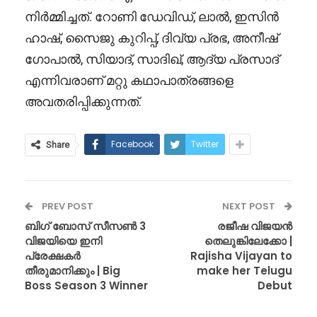
നിർമ്മിച്ചത്. റോണി ഡേവിഡ്, ലാൽ, ഇസിൻ
ഹാഷ്, സൈജു കുറിപ്പ്, ദിവ്യ പ്രഭ, അനീഷ്
ഗോപാൽ, സിയാദ്, സാദിഖ്, ആദ്യ പ്രസാദ്
എന്നിവരാണ് മറ്റു കഥാപാത്രങ്ങളെ
അവതരിപ്പിക്കുന്നത്.
Facebook
Twitter
Share
PREV POST
NEXT POST
ബിഗ് ബോസ് സീസൺ 3
രജീഷ വിജയൻ
വിജയിയെ ഇനി
തെലുങ്കിലേക്കോ |
പ്രേക്ഷകർ
Rajisha Vijayan to
തീരുമാനിക്കും | Big
make her Telugu
Boss Season 3 Winner
Debut