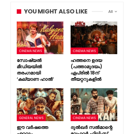
YOU MIGHT ALSO LIKE
All
CINEMA NEWS
CINEMA NEWS
സോഷ്യൽ
ഹത്തനെ ഉദയ
മീഡിയയിൽ
(പത്താമുദയം)
തരംഗമായി
ഏപ്രിൽ 18ന്
‘കല്യാണ ഹാൽ’
തീയറ്ററുകളിൽ
GENERAL NEWS
CINEMA NEWS
ഈ വർഷത്തെ
ദുൽഖർ സൽമാന്റെ
ഏറ്റവും
വേഫറർ ഫിലിംസ്