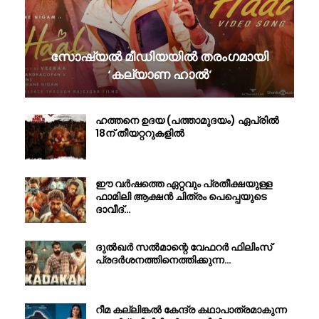
സോഷ്യൽ മീഡിയയിൽ തരംഗമായി
‘കല്യാണ ഹാൽ’
ഹത്തനെ ഉദയ (പത്താമുദയം) ഏപ്രിൽ
18ന് തീയറ്ററുകളിൽ
ഈ വർഷത്തെ ഏറ്റവും പ്രതീക്ഷയുള്ള
ഫാമിലി ആക്ഷൻ ചിത്രം പെപ്പെയുടെ
ദാവീദ്…
ദുൽഖർ സൽമാന്റെ വേഫറർ ഫിലിംസ്
പ്രദർശനത്തിനെത്തിക്കുന്ന…
റീമ കല്ലിങ്കൽ കേന്ദ്ര കഥാപാത്രമാകുന്ന