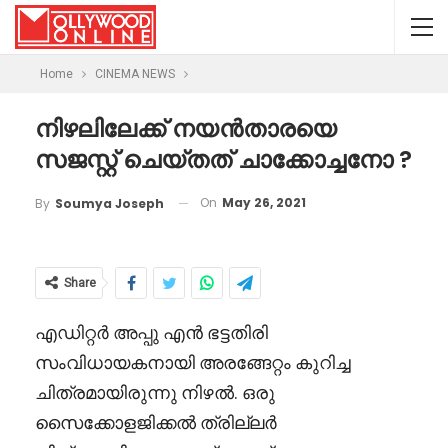
Home
CINEMA NEWS
നിഴലിലേക്ക് നയൻതാരയെ
സജസ്റ്റ് ചെയ്തത് ചാക്കോച്ചനോ ?
On
May 26, 2021
By
Soumya Joseph
Share
എഡിറ്റർ അപ്പു എൻ ഭട്ടതിരി
സംവിധായകനായി അരങ്ങേറ്റം കുറിച്ച
ചിത്രമായിരുന്നു നിഴൽ. ഒരു
സൈക്കോളജിക്കൽ ത്രില്ലർ