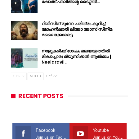
ഷോർട് ഫിലിമിന്റെ ടൈറ്റിൽ…
റിലീസിന് മുന്നേ ചരിത്രം കുറിച്ച്
മോഹൻലാൽ ലിജോ ജോസ് സിനിമ
മലൈക്കോട്ടൈ…
നാളുകൾക്ക് ശേഷം മലയാളത്തിൽ
മികച്ചൊരു മ്യൂസിക്കൽ ആൽബം |
Neelaravil…
PREV
NEXT
1 of 72
RECENT POSTS
Facebook
Youtube
Join us on Facebook
Join us on Youtube