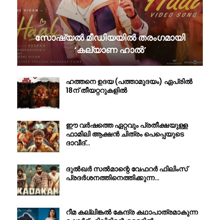
സോഷ്യൽ മീഡിയയിൽ തരംഗമായി
‘കല്യാണ ഹാൽ’
ഹത്തനെ ഉദയ (പത്താമുദയം) ഏപ്രിൽ
18ന് തീയറ്ററുകളിൽ
ഈ വർഷത്തെ ഏറ്റവും പ്രതീക്ഷയുള്ള
ഫാമിലി ആക്ഷൻ ചിത്രം പെപ്പെയുടെ
ദാവീദ്…
ദുൽഖർ സൽമാന്റെ വേഫറർ ഫിലിംസ്
പ്രദർശനത്തിനെത്തിക്കുന്ന…
റീമ കല്ലിങ്കൽ കേന്ദ്ര കഥാപാത്രമാകുന്ന