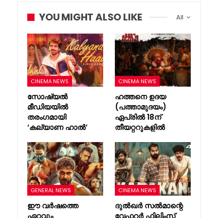
YOU MIGHT ALSO LIKE
All
CINEMA NEWS
CINEMA NEWS
സോഷ്യൽ
ഹത്തനെ ഉദയ
മീഡിയയിൽ
(പത്താമുദയം)
തരംഗമായി
ഏപ്രിൽ 18ന്
‘കല്യാണ ഹാൽ’
തീയറ്ററുകളിൽ
GENERAL NEWS
CINEMA NEWS
ഈ വർഷത്തെ
ദുൽഖർ സൽമാന്റെ
ഏറ്റവും
വേഫറർ ഫിലിംസ്