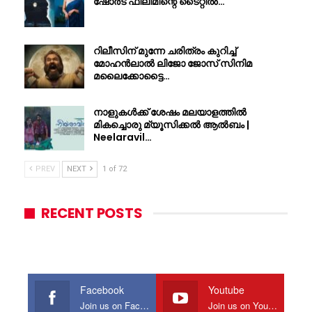
ഷോർട് ഫിലിമിന്റെ ടൈറ്റിൽ…
റിലീസിന് മുന്നേ ചരിത്രം കുറിച്ച്
മോഹൻലാൽ ലിജോ ജോസ് സിനിമ
മലൈക്കോട്ടൈ…
നാളുകൾക്ക് ശേഷം മലയാളത്തിൽ
മികച്ചൊരു മ്യൂസിക്കൽ ആൽബം |
Neelaravil…
PREV
NEXT
1 of 72
RECENT POSTS
Facebook
Youtube
Join us on Facebook
Join us on Youtube