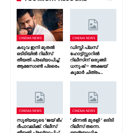
CINEMA NEWS
CINEMA NEWS
കടുവ ഇനി മുതൽ
ഡിസ്നി പ്ലസ്
ഒടിടിയിൽ റിലീസ്
ഹോട്ട്സ്റ്റാറിൽ
തീയതി പ്രഖ്യാപിച്ച്
റിലീസിന് ഒരുങ്ങി
ആമസോൺ പ്രൈം
ധനുഷ് – അക്ഷയ്
കുമാർ ചിത്രം…
CINEMA NEWS
CINEMA NEWS
സൂര്യയുടെ ‘ജയ് ഭീം’
‘ മിന്നൽ മുരളി ‘ ഒടിടി
ദീപാവലിക്ക്. റിലീസ്
റിലീസ് തന്നെ.
തീയതി പ്രഖ്യാപിച്ച്
ഔദ്യോഗിക