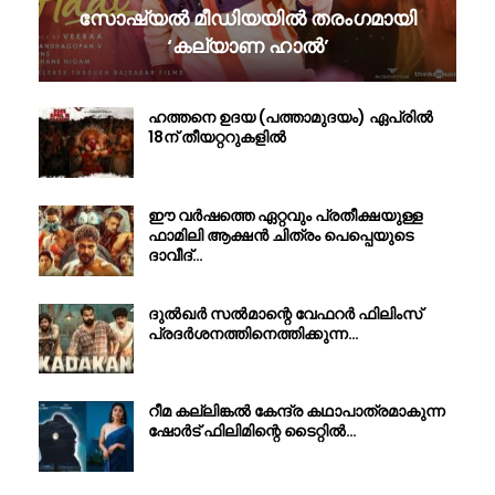
സോഷ്യൽ മീഡിയയിൽ തരംഗമായി
‘കല്യാണ ഹാൽ’
ഹത്തനെ ഉദയ (പത്താമുദയം) ഏപ്രിൽ
18ന് തീയറ്ററുകളിൽ
ഈ വർഷത്തെ ഏറ്റവും പ്രതീക്ഷയുള്ള
ഫാമിലി ആക്ഷൻ ചിത്രം പെപ്പെയുടെ
ദാവീദ്…
ദുൽഖർ സൽമാന്റെ വേഫറർ ഫിലിംസ്
പ്രദർശനത്തിനെത്തിക്കുന്ന…
റീമ കല്ലിങ്കൽ കേന്ദ്ര കഥാപാത്രമാകുന്ന
ഷോർട് ഫിലിമിന്റെ ടൈറ്റിൽ…