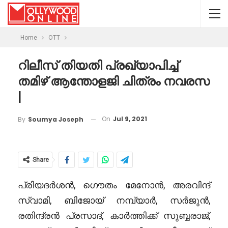
Home
OTT
റിലീസ് തിയതി പ്രഖ്യാപിച്ച്
തമിഴ് ആന്തോളജി ചിത്രം നവരസ
|
On
Jul 9, 2021
By
Soumya Joseph
Share
പ്രിയദർശൻ, ഗൌതം മേനോൻ, അരവിന്ദ്
സ്വാമി, ബിജോയ് നമ്പ്യാർ, സർജുൻ,
രതിന്ദ്രൻ പ്രസാദ്, കാർത്തിക്ക് സുബ്ബരാജ്,