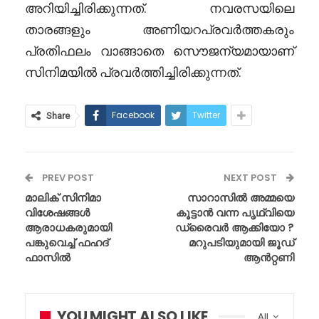
അറിയിച്ചിരിക്കുന്നത്. നവരസയിലെ
താരങ്ങളും അണിയറപ്രവർത്തകരും
പ്രതിഫലം വാങ്ങാതെ സൌജന്യമായാണ്
സിനിമയിൽ പ്രവർത്തിച്ചിരിക്കുന്നത്.
Facebook
Twitter
Share
PREV POST
NEXT POST
മാലിക് സിനിമാ
സാറാസിൽ അമ്മയെ
വിശേഷങ്ങൾ
കൂട്ടാൻ വന്ന പൃഥ്വിയെ
ആരാധകരുമായി
ഡ്രൈവർ ആക്കിയോ ?
പങ്കുവെച്ച് ഫഹദ്
മറുപടിയുമായി ജൂഡ്
ഫാസിൽ
ആൻറ്റണി
YOU MIGHT ALSO LIKE
All