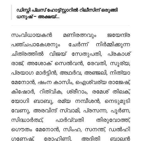
ഡിസ്നി പ്ലസ് ഹോട്ട്സ്റ്റാറിൽ റിലീസിന് ഒരുങ്ങി
ധനുഷ് – അക്ഷയ്…
സംവിധായകൻ മണിരത്നവും ജയേന്ദ്ര
പഞ്ചപാകേശനും ചേർന്ന് നിർമ്മിക്കുന്ന
ചിത്രത്തിൽ വിജയ് സേതുപതി, പ്രകാശ്
രാജ്, അശോക് സെൽവൻ, രേവതി, സൂര്യ,
പ്രയാഗ മാർട്ടിൻ, അഥർവ, അഞ്ജലി, നിത്യാ
മേനോൻ, ഷംന കാസിം, ഐശ്വര്യ രാജേഷ്,
കിഷോർ, റിത്വിക, ശ്രീറാം, രമേശ് തിലക്,
യോഗി ബാബു, രമ്യ നമ്പീശൻ, നെടുമുടി
വേണു, അരവിന്ദ് സ്വാമി, പ്രസന്ന, പൂർണ,
സിദ്ധാർത്ഥ്, പാർവ്വതി തിരുവോത്ത്,
ഗൌതം മേനോൻ, സിംഹ, സനന്ത്, ഡൽഹി
ഗണേഷ്, രോഹിണി, അദിതി ബാലൻ