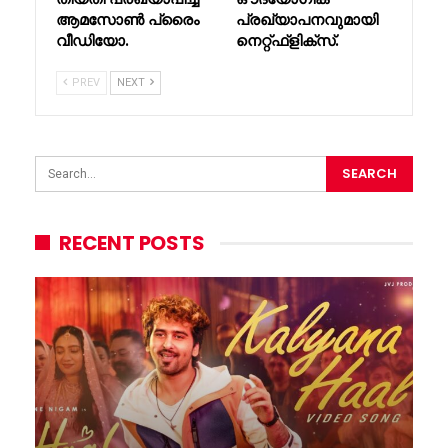
ആമസോൺ പ്രൈം
പ്രഖ്യാപനവുമായി
വീഡിയോ.
നെറ്റ്ഫ്ളിക്സ്.
PREV
NEXT
RECENT POSTS