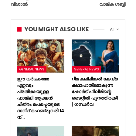
വിശാൽ
വാമിക ഗബ്ബി
YOU MIGHT ALSO LIKE
All
GENERAL NEWS
GENERAL NEWS
ഈ വർഷത്തെ
റീമ കല്ലിങ്കൽ കേന്ദ്ര
ഏറ്റവും
കഥാപാത്രമാകുന്ന
പ്രതീക്ഷയുള്ള
ഷോർട് ഫിലിമിന്റെ
ഫാമിലി ആക്ഷൻ
ടൈറ്റിൽ പുറത്തിറക്കി
ചിത്രം പെപ്പെയുടെ
| ഗന്ധർവ
ദാവീദ് ഫെബ്രുവരി 14
ന്…