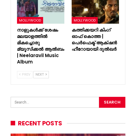
MOLLYWOOD
MOLLYWOOD
നാളുകൾക്ക് ശേഷം
കത്തിക്കയറി കിംഗ്
മലയാളത്തിൽ
ഓഫ് കൊത്ത |
മികച്ചൊരു
പെർഫെക്ട് ആക്‌ഷൻ
മ്യൂസിക്കൽ ആൽബം
ഹീറോയായി ദുൽഖർ
| Neelaravil Music
Album
PREV
NEXT
RECENT POSTS