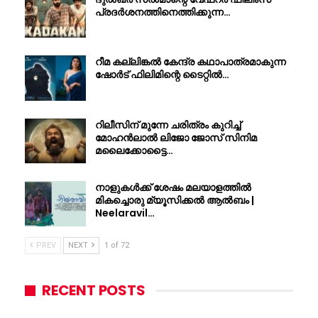
പ്രദർശനത്തിനെത്തിക്കുന്ന…
റീമ കല്ലിങ്കൽ കേന്ദ്ര കഥാപാത്രമാകുന്ന
ഷോർട് ഫിലിമിന്റെ ടൈറ്റിൽ…
റിലീസിന് മുന്നേ ചരിത്രം കുറിച്ച്
മോഹൻലാൽ ലിജോ ജോസ് സിനിമ
മലൈക്കോട്ടൈ…
നാളുകൾക്ക് ശേഷം മലയാളത്തിൽ
മികച്ചൊരു മ്യൂസിക്കൽ ആൽബം |
Neelaravil…
PREV
NEXT
1 of 72
RECENT POSTS