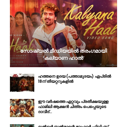
സോഷ്യൽ മീഡിയയിൽ തരംഗമായി
‘കല്യാണ ഹാൽ’
ഹത്തനെ ഉദയ (പത്താമുദയം) ഏപ്രിൽ
18ന് തീയറ്ററുകളിൽ
ഈ വർഷത്തെ ഏറ്റവും പ്രതീക്ഷയുള്ള
ഫാമിലി ആക്ഷൻ ചിത്രം പെപ്പെയുടെ
ദാവീദ്…
ദുൽഖർ സൽമാന്റെ വേഫറർ ഫിലിംസ്