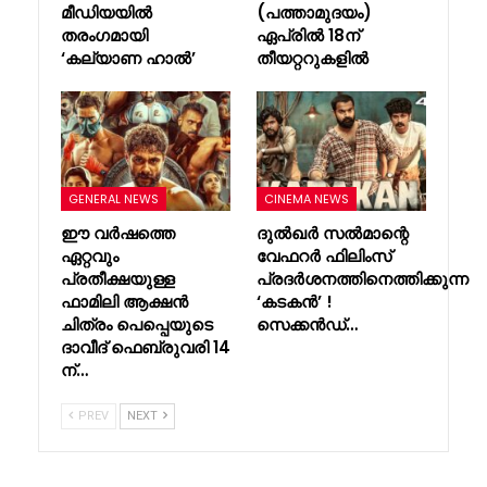
മീഡിയയിൽ
(പത്താമുദയം)
തരംഗമായി
ഏപ്രിൽ 18ന്
‘കല്യാണ ഹാൽ’
തീയറ്ററുകളിൽ
GENERAL NEWS
CINEMA NEWS
ഈ വർഷത്തെ
ദുൽഖർ സൽമാന്റെ
ഏറ്റവും
വേഫറർ ഫിലിംസ്
പ്രതീക്ഷയുള്ള
പ്രദർശനത്തിനെത്തിക്കുന്ന
ഫാമിലി ആക്ഷൻ
‘കടകൻ’ !
ചിത്രം പെപ്പെയുടെ
സെക്കൻഡ്…
ദാവീദ് ഫെബ്രുവരി 14
ന്…
PREV
NEXT