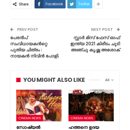
Facebook
Twitter
Share
PREV POST
NEXT POST
പേരൻപ്
സ്റ്റാർ മിസ് ഫേസ് ഓഫ്
സംവിധായകൻറ്റെ
ഇന്ത്യ 2021 കിരീടം ചൂടി
പുതിയ ചിത്രം :
അഞ്ചു കൃഷ്ണ അശോക്
നായകൻ നിവിൻ പോളി.
YOU MIGHT ALSO LIKE
All
CINEMA NEWS
CINEMA NEWS
സോഷ്യൽ
ഹത്തനെ ഉദയ