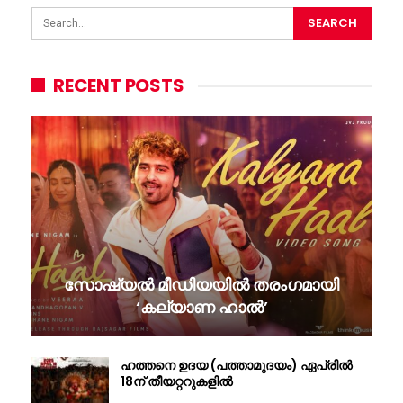
RECENT POSTS
സോഷ്യൽ മീഡിയയിൽ തരംഗമായി
‘കല്യാണ ഹാൽ’
ഹത്തനെ ഉദയ (പത്താമുദയം) ഏപ്രിൽ
18ന് തീയറ്ററുകളിൽ