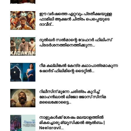
ഈ വർഷത്തെ ഏറ്റവും പ്രതീക്ഷയുള്ള
ഫാമിലി ആക്ഷൻ ചിത്രം പെപ്പെയുടെ
ദാവീദ്…
ദുൽഖർ സൽമാന്റെ വേഫറർ ഫിലിംസ്
പ്രദർശനത്തിനെത്തിക്കുന്ന…
റീമ കല്ലിങ്കൽ കേന്ദ്ര കഥാപാത്രമാകുന്ന
ഷോർട് ഫിലിമിന്റെ ടൈറ്റിൽ…
റിലീസിന് മുന്നേ ചരിത്രം കുറിച്ച്
മോഹൻലാൽ ലിജോ ജോസ് സിനിമ
മലൈക്കോട്ടൈ…
നാളുകൾക്ക് ശേഷം മലയാളത്തിൽ
മികച്ചൊരു മ്യൂസിക്കൽ ആൽബം |
Neelaravil…