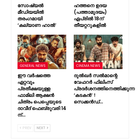
സോഷ്യൽ
ഹത്തനെ ഉദയ
മീഡിയയിൽ
(പത്താമുദയം)
തരംഗമായി
ഏപ്രിൽ 18ന്
‘കല്യാണ ഹാൽ’
തീയറ്ററുകളിൽ
GENERAL NEWS
CINEMA NEWS
ഈ വർഷത്തെ
ദുൽഖർ സൽമാന്റെ
ഏറ്റവും
വേഫറർ ഫിലിംസ്
പ്രതീക്ഷയുള്ള
പ്രദർശനത്തിനെത്തിക്കുന്ന
ഫാമിലി ആക്ഷൻ
‘കടകൻ’ !
ചിത്രം പെപ്പെയുടെ
സെക്കൻഡ്…
ദാവീദ് ഫെബ്രുവരി 14
ന്…
PREV
NEXT