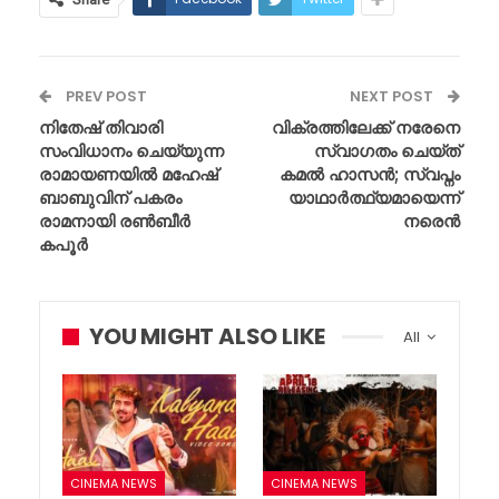
PREV POST
NEXT POST
നിതേഷ് തിവാരി
വിക്രത്തിലേക്ക് നരേനെ
സംവിധാനം ചെയ്യുന്ന
സ്വാഗതം ചെയ്ത്
രാമായണയിൽ മഹേഷ്
കമൽ ഹാസൻ; സ്വപ്നം
ബാബുവിന് പകരം
യാഥാർത്ഥ്യമായെന്ന്
രാമനായി രൺബീർ
നരെൻ
കപൂർ
YOU MIGHT ALSO LIKE
All
CINEMA NEWS
CINEMA NEWS