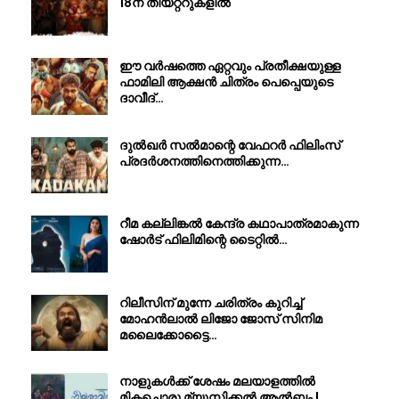
18ന് തീയറ്ററുകളിൽ
ഈ വർഷത്തെ ഏറ്റവും പ്രതീക്ഷയുള്ള
ഫാമിലി ആക്ഷൻ ചിത്രം പെപ്പെയുടെ
ദാവീദ്…
ദുൽഖർ സൽമാന്റെ വേഫറർ ഫിലിംസ്
പ്രദർശനത്തിനെത്തിക്കുന്ന…
റീമ കല്ലിങ്കൽ കേന്ദ്ര കഥാപാത്രമാകുന്ന
ഷോർട് ഫിലിമിന്റെ ടൈറ്റിൽ…
റിലീസിന് മുന്നേ ചരിത്രം കുറിച്ച്
മോഹൻലാൽ ലിജോ ജോസ് സിനിമ
മലൈക്കോട്ടൈ…
നാളുകൾക്ക് ശേഷം മലയാളത്തിൽ
മികച്ചൊരു മ്യൂസിക്കൽ ആൽബം |