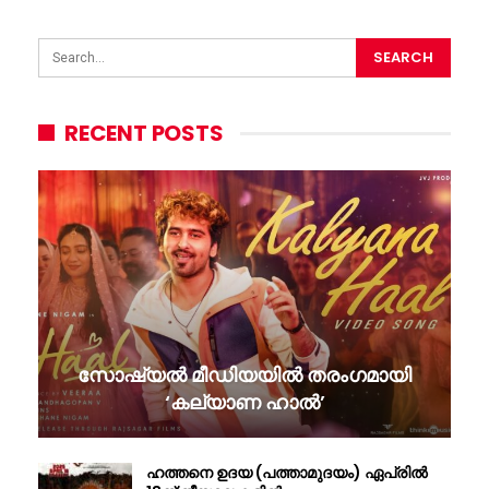
RECENT POSTS
സോഷ്യൽ മീഡിയയിൽ തരംഗമായി
‘കല്യാണ ഹാൽ’
ഹത്തനെ ഉദയ (പത്താമുദയം) ഏപ്രിൽ