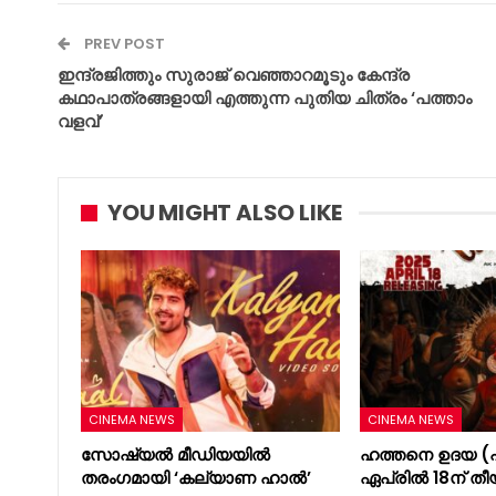
PREV POST
ഇന്ദ്രജിത്തും സുരാജ് വെഞ്ഞാറമൂടും കേന്ദ്ര
കഥാപാത്രങ്ങളായി എത്തുന്ന പുതിയ ചിത്രം ‘പത്താം
വളവ്’
YOU MIGHT ALSO LIKE
CINEMA NEWS
CINEMA NEWS
സോഷ്യൽ മീഡിയയിൽ
ഹത്തനെ ഉദയ (പ
തരംഗമായി ‘കല്യാണ ഹാൽ’
ഏപ്രിൽ 18ന് തീ