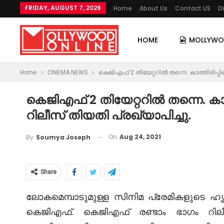
FRIDAY, AUGUST 7, 2026
Home
About Us
Contact US
D
HOME
MOLLYW
Home
CINEMA NEWS
കെജിഎഫ് 2 തിയേറ്ററിൽ തന്നെ. കാത്തിരിപ്
കെജിഎഫ് 2 തിയേറ്ററിൽ തന്നെ. ക
റിലീസ് തിയതി പ്രഖ്യാപിച്ചു.
On
Aug 24, 2021
By
Soumya Joseph
Share
ലോകമെമ്പാടുമുള്ള സിനിമ പ്രേമികളുടെ ഹൃ
കെജിഎഫ്. കെജിഎഫ് രണ്ടാം ഭാഗം റിലീ