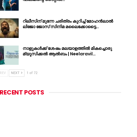
റിലീസിന് മുന്നേ ചരിത്രം കുറിച്ച് മോഹൻലാൽ
ലിജോ ജോസ് സിനിമ മലൈക്കോട്ടൈ…
നാളുകൾക്ക് ശേഷം മലയാളത്തിൽ മികച്ചൊരു
മ്യൂസിക്കൽ ആൽബം | Neelaravil…
REV
NEXT
1 of 72
RECENT POSTS