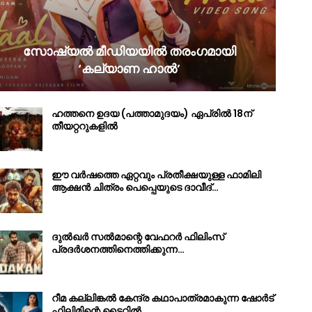
സോഷ്യൽ മീഡിയയിൽ തരംഗമായി
‘കല്യാണ ഹാൽ’
ഹത്തനെ ഉദയ (പത്താമുദയം) ഏപ്രിൽ 18ന്
തീയറ്ററുകളിൽ
ഈ വർഷത്തെ ഏറ്റവും പ്രതീക്ഷയുള്ള ഫാമിലി
ആക്ഷൻ ചിത്രം പെപ്പെയുടെ ദാവീദ്…
ദുൽഖർ സൽമാന്റെ വേഫറർ ഫിലിംസ്
പ്രദർശനത്തിനെത്തിക്കുന്ന…
റീമ കല്ലിങ്കൽ കേന്ദ്ര കഥാപാത്രമാകുന്ന ഷോർട്
ഫിലിമിന്റെ ടൈറ്റിൽ…