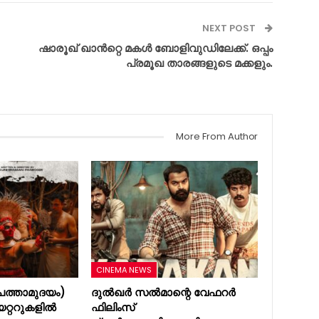
NEXT POST
ഷാരൂഖ് ഖാൻറ്റെ മകൾ ബോളിവുഡിലേക്ക്. ഒപ്പം
പ്രമൂഖ താരങ്ങളുടെ മക്കളും.
More From Author
CINEMA NEWS
ത്താമുദയം)
ദുൽഖർ സൽമാന്റെ വേഫറർ
യറ്ററുകളിൽ
ഫിലിംസ്