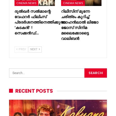
CINEMA NEWS
CINEMA NEWS
ദുൽഖർ സൽമാന്റെ
റിലീസിന് മുന്നേ
വേഫറർ ഫിലിംസ്
ചരിത്രം കുറിച്ച്
പ്രദർശനത്തിനെത്തിക്കുന്ന
മോഹൻലാൽ ലിജോ
‘കടകൻ’ !
ജോസ് സിനിമ
സെക്കൻഡ്…
മലൈക്കോട്ടൈ
വാലിബൻ
PREV
NEXT
RECENT POSTS