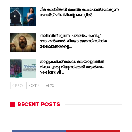
റീമ കല്ലിങ്കൽ കേന്ദ്ര കഥാപാത്രമാകുന്ന
ഷോർട് ഫിലിമിന്റെ ടൈറ്റിൽ…
റിലീസിന് മുന്നേ ചരിത്രം കുറിച്ച്
മോഹൻലാൽ ലിജോ ജോസ് സിനിമ
മലൈക്കോട്ടൈ…
നാളുകൾക്ക് ശേഷം മലയാളത്തിൽ
മികച്ചൊരു മ്യൂസിക്കൽ ആൽബം |
Neelaravil…
PREV
NEXT
1 of 72
RECENT POSTS