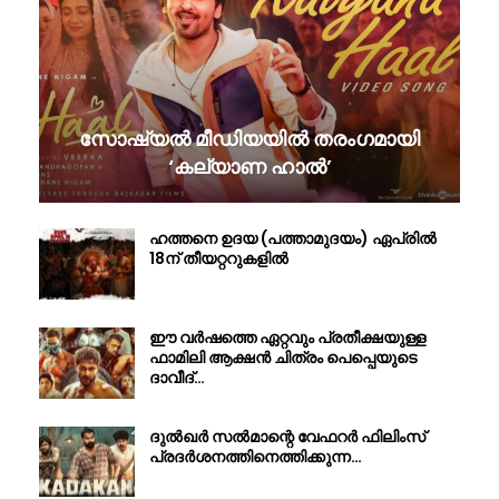
സോഷ്യൽ മീഡിയയിൽ തരംഗമായി
‘കല്യാണ ഹാൽ’
ഹത്തനെ ഉദയ (പത്താമുദയം) ഏപ്രിൽ
18ന് തീയറ്ററുകളിൽ
ഈ വർഷത്തെ ഏറ്റവും പ്രതീക്ഷയുള്ള
ഫാമിലി ആക്ഷൻ ചിത്രം പെപ്പെയുടെ
ദാവീദ്…
ദുൽഖർ സൽമാന്റെ വേഫറർ ഫിലിംസ്
പ്രദർശനത്തിനെത്തിക്കുന്ന…