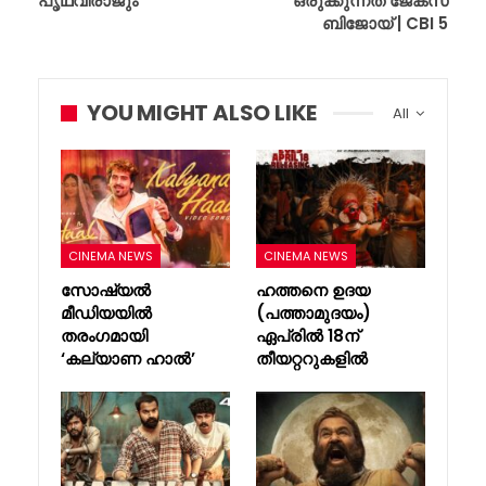
പൃഥ്വിരാജും
ഒരുക്കുന്നത് ജേക്സ്
ബിജോയ് | CBI 5
YOU MIGHT ALSO LIKE
All
CINEMA NEWS
CINEMA NEWS
സോഷ്യൽ
ഹത്തനെ ഉദയ
മീഡിയയിൽ
(പത്താമുദയം)
തരംഗമായി
ഏപ്രിൽ 18ന്
‘കല്യാണ ഹാൽ’
തീയറ്ററുകളിൽ