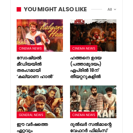
YOU MIGHT ALSO LIKE
All
CINEMA NEWS
CINEMA NEWS
സോഷ്യൽ
ഹത്തനെ ഉദയ
മീഡിയയിൽ
(പത്താമുദയം)
തരംഗമായി
ഏപ്രിൽ 18ന്
‘കല്യാണ ഹാൽ’
തീയറ്ററുകളിൽ
GENERAL NEWS
CINEMA NEWS
ഈ വർഷത്തെ
ദുൽഖർ സൽമാന്റെ
ഏറ്റവും
വേഫറർ ഫിലിംസ്