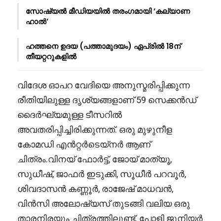
സോഷ്യൽ മീഡിയയിൽ തരംഗമായി ‘കല്യാണ
ഹാൽ’
ഹത്തനെ ഉദയ (പത്താമുദയം) ഏപ്രിൽ 18ന്
തീയറ്ററുകളിൽ
വിദേശ ഓപറ വേദിയെ അനുസ്മരിപ്പിക്കുന്ന
രീതിയിലുള്ള ദൃശ്യങ്ങളാണ് 59 സെക്കൻഡ്
ദൈർഘ്യമുള്ള ടീസറിൽ
അവതരിപ്പിച്ചിരിക്കുന്നത്. ഒരു മുഴുനീള
കോമഡി എൻറ്റർടെയ്നർ ആണ്
ചിത്രം.വിനയ് ഫോർട്ട്, ജോയ് മാത്യൂ,
സുധീഷ്, ജാഫർ ഇടുക്കി, സൂധീർ പറവൂർ,
ശിവദാസൻ കണ്ണൂർ, രാജേഷ് മാധവൻ,
വിൻസി അലോഷ്യസ് തുടങ്ങി വലിയ ഒരു
താരനിരയും ചിത്രത്തിലുണ്ട്. പോളി ജൂനിയർ