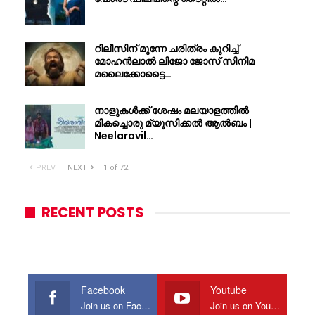
റിലീസിന് മുന്നേ ചരിത്രം കുറിച്ച്
മോഹൻലാൽ ലിജോ ജോസ് സിനിമ
മലൈക്കോട്ടൈ…
നാളുകൾക്ക് ശേഷം മലയാളത്തിൽ
മികച്ചൊരു മ്യൂസിക്കൽ ആൽബം |
Neelaravil…
PREV
NEXT
1 of 72
RECENT POSTS
Facebook
Youtube
Join us on Facebook
Join us on Youtube