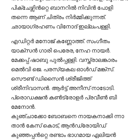
പിക്ചേഴ്സിൻറ്റെ ബാനറിൽ നിവിൻ പോളി
തന്നെ ആണ് ചിത്രം നിർമ്മിക്കുന്നത്.
ഛായാഗ്രഹണം വിനോദ് ഇല്ലംപള്ളി.
എഡിറ്റർ മനോജ് കണ്ണോത്ത്. സംഗീതം
യാക്സൻ ഗാരി പെരേര, നേഹ നായർ.
മേക്കപ്പ് ഷാബു പുൽപ്പള്ളി. വസ്ത്രാലങ്കാരം
മെൽവി ജെ. പരസ്യകല ഓൾഡ് മങ്ക്സ്.
സൌണ്ട് ഡിസൈൻ ശ്രീജിത്ത്
ശ്രീനിവാസൻ. ആർട്ട് അനീസ് നാടോടി.
പ്രൊഡക്ഷൻ കൺട്രോളർ പ്രവീൺ ബി
മേനോൻ.
കുഞ്ചാക്കോ ബോബനെ നായകനാക്കി ന്നാ
താൻ കേസ് കൊട്, ആൻഡ്രോയിഡ്
കുഞ്ഞപ്പൻറ്റെ രണ്ടാം ഭാഗമായ ഏലിയൻ