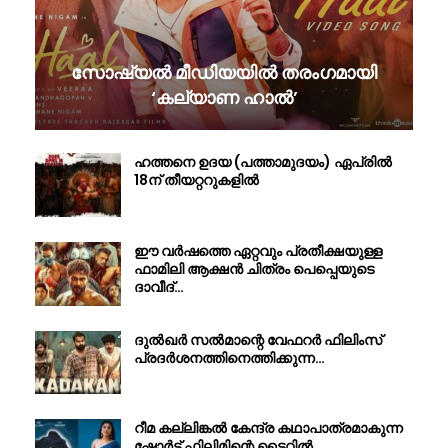
സോഷ്യൽ മീഡിയയിൽ തരംഗമായി
‘കല്യാണ ഹാൽ’
ഹത്തനെ ഉദയ (പത്താമുദയം) ഏപ്രിൽ
18ന് തീയറ്ററുകളിൽ
ഈ വർഷത്തെ ഏറ്റവും പ്രതീക്ഷയുള്ള
ഫാമിലി ആക്ഷൻ ചിത്രം പെപ്പെയുടെ
ദാവീദ്…
ദുൽഖർ സൽമാന്റെ വേഫറർ ഫിലിംസ്
പ്രദർശനത്തിനെത്തിക്കുന്ന…
റീമ കല്ലിങ്കൽ കേന്ദ്ര കഥാപാത്രമാകുന്ന
ഷോർട് ഫിലിമിന്റെ ടൈറ്റിൽ…