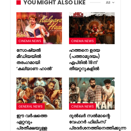
YOU MIGHT ALSO LIKE
All
CINEMA NEWS
CINEMA NEWS
സോഷ്യൽ
ഹത്തനെ ഉദയ
മീഡിയയിൽ
(പത്താമുദയം)
തരംഗമായി
ഏപ്രിൽ 18ന്
‘കല്യാണ ഹാൽ’
തീയറ്ററുകളിൽ
GENERAL NEWS
CINEMA NEWS
ഈ വർഷത്തെ
ദുൽഖർ സൽമാന്റെ
ഏറ്റവും
വേഫറർ ഫിലിംസ്
പ്രതീക്ഷയുള്ള
പ്രദർശനത്തിനെത്തിക്കുന്ന