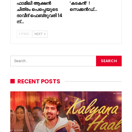
ഫാമിലി ആക്ഷൻ
‘കടകൻ’ !
ചിത്രം പെപ്പെയുടെ
സെക്കൻഡ്…
ദാവീദ് ഫെബ്രുവരി 14
ന്…
PREV
NEXT
RECENT POSTS