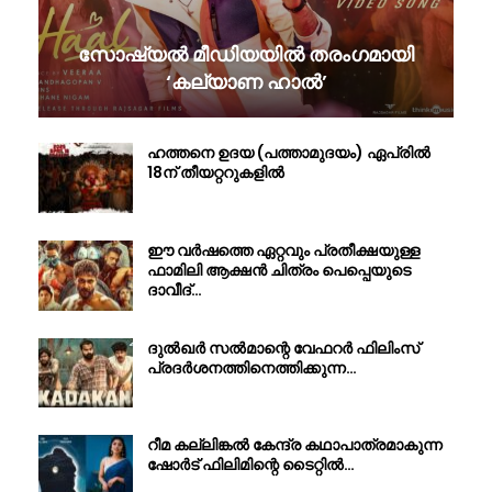
സോഷ്യൽ മീഡിയയിൽ തരംഗമായി
‘കല്യാണ ഹാൽ’
ഹത്തനെ ഉദയ (പത്താമുദയം) ഏപ്രിൽ
18ന് തീയറ്ററുകളിൽ
ഈ വർഷത്തെ ഏറ്റവും പ്രതീക്ഷയുള്ള
ഫാമിലി ആക്ഷൻ ചിത്രം പെപ്പെയുടെ
ദാവീദ്…
ദുൽഖർ സൽമാന്റെ വേഫറർ ഫിലിംസ്
പ്രദർശനത്തിനെത്തിക്കുന്ന…
റീമ കല്ലിങ്കൽ കേന്ദ്ര കഥാപാത്രമാകുന്ന
ഷോർട് ഫിലിമിന്റെ ടൈറ്റിൽ…