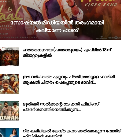
സോഷ്യൽ മീഡിയയിൽ തരംഗമായി
‘കല്യാണ ഹാൽ’
ഹത്തനെ ഉദയ (പത്താമുദയം) ഏപ്രിൽ 18ന്
തീയറ്ററുകളിൽ
ഈ വർഷത്തെ ഏറ്റവും പ്രതീക്ഷയുള്ള ഫാമിലി
ആക്ഷൻ ചിത്രം പെപ്പെയുടെ ദാവീദ്…
ദുൽഖർ സൽമാന്റെ വേഫറർ ഫിലിംസ്
പ്രദർശനത്തിനെത്തിക്കുന്ന…
റീമ കല്ലിങ്കൽ കേന്ദ്ര കഥാപാത്രമാകുന്ന ഷോർട്
ഫിലിമിന്റെ ടൈറ്റിൽ…