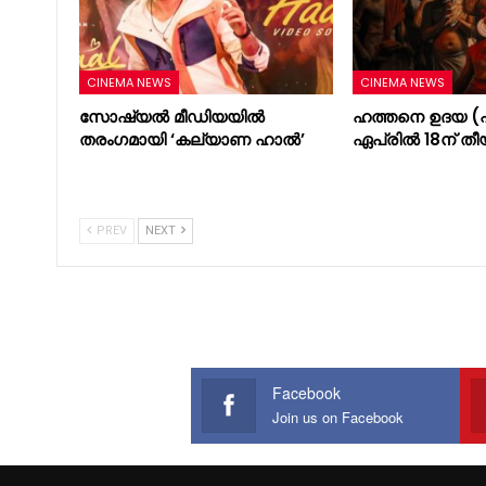
CINEMA NEWS
CINEMA NEWS
സോഷ്യൽ മീഡിയയിൽ
ഹത്തനെ ഉദയ (പ
തരംഗമായി ‘കല്യാണ ഹാൽ’
ഏപ്രിൽ 18ന് തീ
PREV
NEXT
Facebook
Join us on Facebook