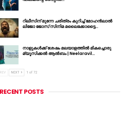
റിലീസിന് മുന്നേ ചരിത്രം കുറിച്ച് മോഹൻലാൽ
ലിജോ ജോസ് സിനിമ മലൈക്കോട്ടൈ…
നാളുകൾക്ക് ശേഷം മലയാളത്തിൽ മികച്ചൊരു
മ്യൂസിക്കൽ ആൽബം | Neelaravil…
REV
NEXT
1 of 72
RECENT POSTS