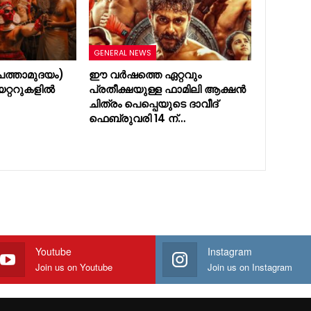
GENERAL NEWS
ത്താമുദയം)
ഈ വർഷത്തെ ഏറ്റവും
യറ്ററുകളിൽ
പ്രതീക്ഷയുള്ള ഫാമിലി ആക്ഷൻ
ചിത്രം പെപ്പെയുടെ ദാവീദ്
ഫെബ്രുവരി 14 ന്…
Youtube
Instagram
Join us on Youtube
Join us on Instagram