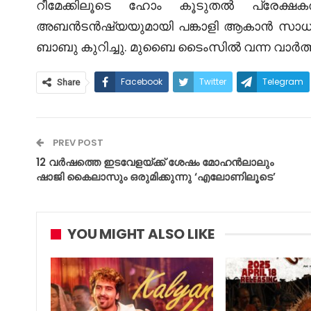
റീമേക്കിലൂടെ ഹോം കൂടുതൽ പ്രേക്ഷകരില
അബൻടൻഷ്യയുമായി പങ്കാളി ആകാൻ സാധിച്ച
ബാബു കുറിച്ചു. മുബൈ ടൈംസിൽ വന്ന വാർത്തയുടെ
Facebook
Twitter
Telegram
Share
PREV POST
12 വർഷത്തെ ഇടവേളയ്ക്ക് ശേഷം മോഹൻലാലും
ഷാജി കൈലാസും ഒരുമിക്കുന്നു ‘എലോണിലൂടെ’
YOU MIGHT ALSO LIKE