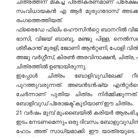
ചിത്രത്തിന് മികച്ച പ്രതികരണമാണ് പ്രേക്ഷക
സംവിധായകൻ എ ആർ മുരുഗദോസ് അടക്കം നി
രംഗത്തെത്തിയത്.
ഫ്രൈഡേ ഫിലിം ഹൌസിൻറ്റെ ബാനറിൽ വിജയ് ബ
ഭാസി, വിജയ് ബാബു, മഞ്ജു പിള്ള, നെൽ
ശ്രീകാന്ത് മുരളി, ജോണി ആൻറ്റണി, പോളി 
അജു വർഗ്ഗീസ്, കിരൺ അരവിന്ദാക്ഷൻ, ചിത്ര, 
ചിത്രത്തിൽ ഉണ്ടായിരുന്നു.
ഇപ്പോൾ ചിത്രം ബോളിവുഡിലേക്ക് റീമേ
പുറത്തുവരുന്നത്. അബൻടൻഷ്യ എൻറ്റർ
ചേർന്നാണ് പുതിയ ചിത്രം നിർമ്മിക്കു
ബോളിവുഡ് പ്രോജക്ട് കൂടിയാണ് ഈ ചിത്രം.
21 വർഷം മുമ്പ് മുംബൈയിൽ കരിയർ ആരംഭിച്
ഇടം നേടണമെന്നും ഒരു ദിവസം ബോളുവുഡിൻറ്റ
ഹോം അത് സാധ്യമാക്കി. ഈ യാത്രയുടെ ഭാ