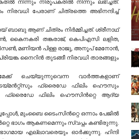
രിൽ നിന്നും നിരൂപകരിൽ നിന്നും ലഭിച്ചത്.
രവധി പേരാണ് ചിത്രത്തെ അഭിനന്ദിച്ച്
ാബു ആണ് ചിത്രം നിർമ്മിച്ചത്. ശ്രീനാഥ്
സൺ, കൈനകരി തങ്കരാജ്, കെപിഎസി ലളിത,
വിൽസൺ, മണിയൻ പിള്ള രാജു, അനൂപ് മേനോൻ,
പ്രിയങ്ക നൈറിൻ തുടങ്ങീ നിരവധി താരങ്ങളും
ക്ക് ചെയ്യുന്നുവെന്ന വാർത്തകളാണ്
ടെയ്മൻറ്റ്സും ഫ്രൈഡേ ഫിലിം ഹൌസും
ന്നത്. ഫ്രൈഡേ ഫിലിം ഹൌസിൻറ്റെ ആദ്യ
ചപ്പോൾ, മുംബൈ ടൈംസിൻറ്റെ ഒന്നാം പേജിൽ
െ ഭാഗം ആകണമെന്നും സ്വപ്നം കണ്ടിരുന്നു.
ഗമായ എല്ലാവരെയും ഓർക്കുന്നു. ഹിന്ദി