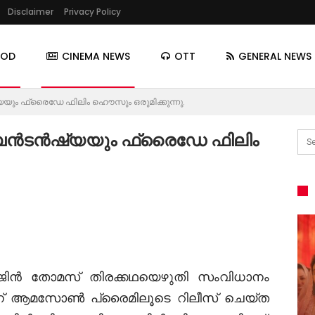
Disclaimer
Privacy Policy
OOD
CINEMA NEWS
OTT
GENERAL NEWS
ും ഫ്രൈഡേ ഫിലിം ഹൌസും ഒരുമിക്കുന്നു.
അബൻടൻഷ്യയും ഫ്രൈഡേ ഫിലിം
റോജിൻ തോമസ് തിരക്കഥയെഴുതി സംവിധാനം
19 ന് ആമസോൺ പ്രൈമിലൂടെ റിലീസ് ചെയ്ത