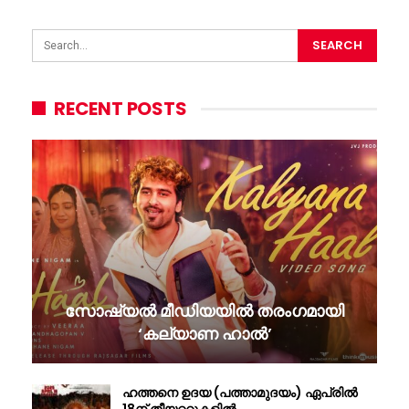
RECENT POSTS
സോഷ്യൽ മീഡിയയിൽ തരംഗമായി
‘കല്യാണ ഹാൽ’
ഹത്തനെ ഉദയ (പത്താമുദയം) ഏപ്രിൽ