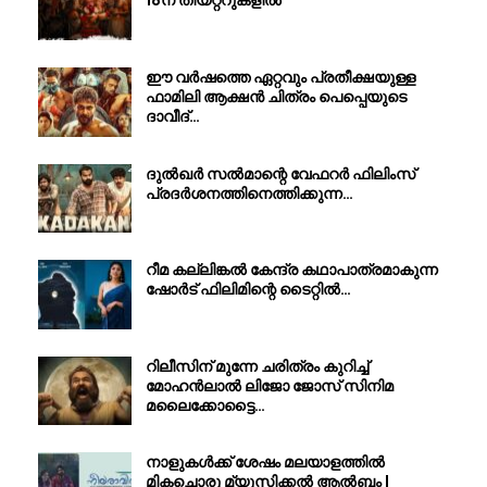
18ന് തീയറ്ററുകളിൽ
ഈ വർഷത്തെ ഏറ്റവും പ്രതീക്ഷയുള്ള
ഫാമിലി ആക്ഷൻ ചിത്രം പെപ്പെയുടെ
ദാവീദ്…
ദുൽഖർ സൽമാന്റെ വേഫറർ ഫിലിംസ്
പ്രദർശനത്തിനെത്തിക്കുന്ന…
റീമ കല്ലിങ്കൽ കേന്ദ്ര കഥാപാത്രമാകുന്ന
ഷോർട് ഫിലിമിന്റെ ടൈറ്റിൽ…
റിലീസിന് മുന്നേ ചരിത്രം കുറിച്ച്
മോഹൻലാൽ ലിജോ ജോസ് സിനിമ
മലൈക്കോട്ടൈ…
നാളുകൾക്ക് ശേഷം മലയാളത്തിൽ
മികച്ചൊരു മ്യൂസിക്കൽ ആൽബം |