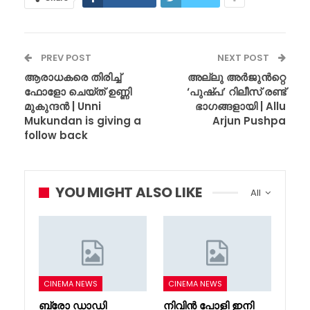
PREV POST
NEXT POST
ആരാധകരെ തിരിച്ച്
അല്ലു അർജുൻറ്റെ
ഫോളോ ചെയ്ത് ഉണ്ണി
‘പുഷ്പ’ റിലീസ് രണ്ട്
മുകുന്ദൻ | Unni
ഭാഗങ്ങളായി | Allu
Mukundan is giving a
Arjun Pushpa
follow back
YOU MIGHT ALSO LIKE
All
CINEMA NEWS
CINEMA NEWS
ബ്രോ ഡാഡി
നിവിൻ പോളി ഇനി