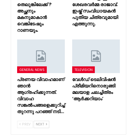
തെലുങ്കിലേക്ക് ?
ശേഖരവർമ്മ രാജാവ്.
അച്ഛനും
ഇഷ്ക് സംവിധായകൻ
മകനുമാകാൻ
പുതിയ ചിത്രവുമായി
വെങ്കിടേഷും
എത്തുന്നു.
റാണയും.
GENERAL NEWS
TELEVISION
പ്രണയ വിവാഹമാണ്
വേൾഡ് ടെലിവിഷൻ
ഞാൻ
പ്രീമിയറിനൊരുങ്ങി
ആഗ്രഹിക്കുന്നത്.
മലയാള ചലച്ചിത്രം
വിവാഹ
‘ആർക്കറിയാം’
സങ്കൽപങ്ങളെക്കുറിച്ച്
തുറന്നു പറഞ്ഞ് നടി…
PREV
NEXT