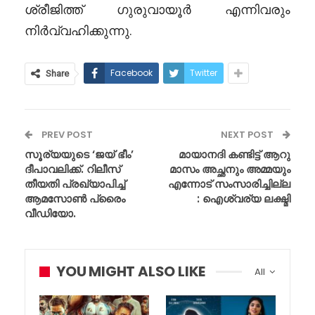
ശ്രീജിത്ത് ഗുരുവായൂർ എന്നിവരും
നിർവ്വഹിക്കുന്നു.
Facebook
Twitter
Share
PREV POST
NEXT POST
സൂര്യയുടെ ‘ജയ് ഭീം’
മായാനദി കണ്ടിട്ട് ആറു
ദീപാവലിക്ക്. റിലീസ്
മാസം അച്ഛനും അമ്മയും
തീയതി പ്രഖ്യാപിച്ച്
എന്നോട് സംസാരിച്ചില്ല
ആമസോൺ പ്രൈം
: ഐശ്വര്യ ലക്ഷ്മി
വീഡിയോ.
YOU MIGHT ALSO LIKE
All