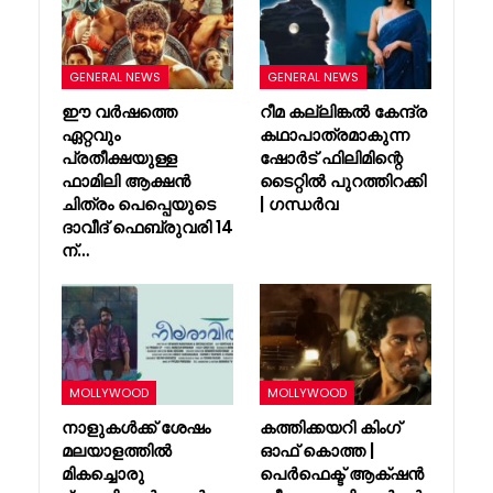
GENERAL NEWS
GENERAL NEWS
ഈ വർഷത്തെ
റീമ കല്ലിങ്കൽ കേന്ദ്ര
ഏറ്റവും
കഥാപാത്രമാകുന്ന
പ്രതീക്ഷയുള്ള
ഷോർട് ഫിലിമിന്റെ
ഫാമിലി ആക്ഷൻ
ടൈറ്റിൽ പുറത്തിറക്കി
ചിത്രം പെപ്പെയുടെ
| ഗന്ധർവ
ദാവീദ് ഫെബ്രുവരി 14
ന്…
MOLLYWOOD
MOLLYWOOD
നാളുകൾക്ക് ശേഷം
കത്തിക്കയറി കിംഗ്
മലയാളത്തിൽ
ഓഫ് കൊത്ത |
മികച്ചൊരു
പെർഫെക്ട് ആക്‌ഷൻ