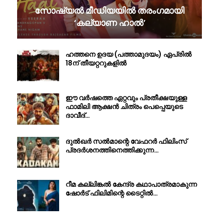
സോഷ്യൽ മീഡിയയിൽ തരംഗമായി
‘കല്യാണ ഹാൽ’
ഹത്തനെ ഉദയ (പത്താമുദയം) ഏപ്രിൽ
18ന് തീയറ്ററുകളിൽ
ഈ വർഷത്തെ ഏറ്റവും പ്രതീക്ഷയുള്ള
ഫാമിലി ആക്ഷൻ ചിത്രം പെപ്പെയുടെ
ദാവീദ്…
ദുൽഖർ സൽമാന്റെ വേഫറർ ഫിലിംസ്
പ്രദർശനത്തിനെത്തിക്കുന്ന…
റീമ കല്ലിങ്കൽ കേന്ദ്ര കഥാപാത്രമാകുന്ന
ഷോർട് ഫിലിമിന്റെ ടൈറ്റിൽ…