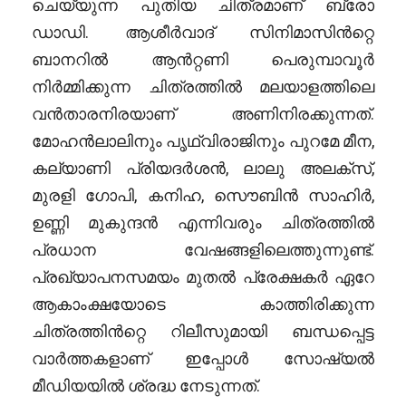
ചെയ്യുന്ന പുതിയ ചിത്രമാണ് ബ്രോ
ഡാഡി. ആശീർവാദ് സിനിമാസിൻറ്റെ
ബാനറിൽ ആൻറ്റണി പെരുമ്പാവൂർ
നിർമ്മിക്കുന്ന ചിത്രത്തിൽ മലയാളത്തിലെ
വൻതാരനിരയാണ് അണിനിരക്കുന്നത്.
മോഹൻലാലിനും പൃഥ്വിരാജിനും പുറമേ മീന,
കല്യാണി പ്രിയദർശൻ, ലാലു അലക്സ്,
മുരളി ഗോപി, കനിഹ, സൌബിൻ സാഹിർ,
ഉണ്ണി മുകുന്ദൻ എന്നിവരും ചിത്രത്തിൽ
പ്രധാന വേഷങ്ങളിലെത്തുന്നുണ്ട്.
പ്രഖ്യാപനസമയം മുതൽ പ്രേക്ഷകർ ഏറേ
ആകാംക്ഷയോടെ കാത്തിരിക്കുന്ന
ചിത്രത്തിൻറ്റെ റിലീസുമായി ബന്ധപ്പെട്ട
വാർത്തകളാണ് ഇപ്പോൾ സോഷ്യൽ
മീഡിയയിൽ ശ്രദ്ധ നേടുന്നത്.