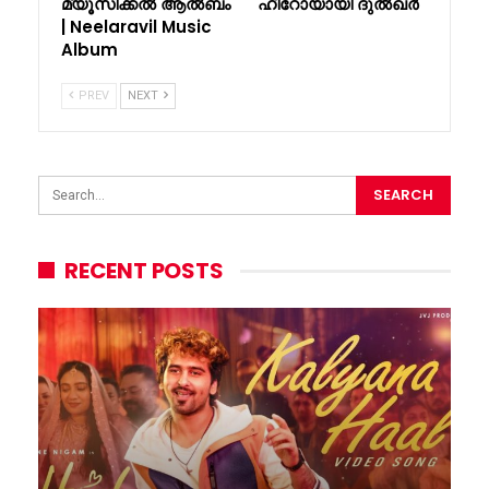
മ്യൂസിക്കൽ ആൽബം
ഹീറോയായി ദുൽഖർ
| Neelaravil Music
Album
PREV
NEXT
RECENT POSTS