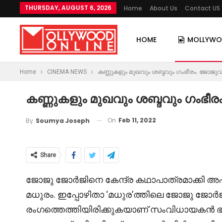
THURSDAY, AUGUST 6, 2026
Home
About Us
Contact US
HOME
MOLLYW
Home
CINEMA NEWS
കണ്ണുകളും മുഖവും ശബ്ദവും ഗംഭീരം. ജോജുവി
കണ്ണുകളും മുഖവും ശബ്ദവും ഗംഭീര
On
Feb 11, 2022
By
Soumya Joseph
Share
ജോജു ജോർജിനെ കേന്ദ്ര കഥാപാത്രമാക്കി അ
മധുരം. ഇപ്പോഴിതാ ‘മധുര’ത്തിലെ ജോജു ജോർ
രംഗത്തെത്തിയിരിക്കുകയാണ് സംവിധായകൻ