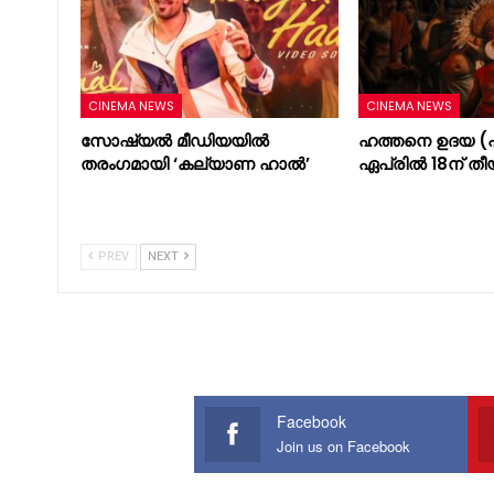
CINEMA NEWS
CINEMA NEWS
സോഷ്യൽ മീഡിയയിൽ
ഹത്തനെ ഉദയ (പ
തരംഗമായി ‘കല്യാണ ഹാൽ’
ഏപ്രിൽ 18ന് തീ
PREV
NEXT
Facebook
Join us on Facebook