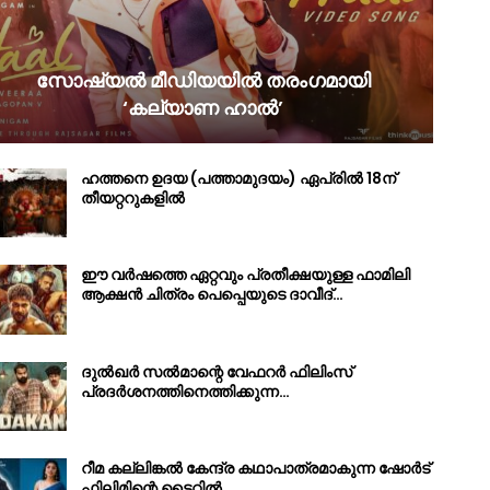
സോഷ്യൽ മീഡിയയിൽ തരംഗമായി
‘കല്യാണ ഹാൽ’
ഹത്തനെ ഉദയ (പത്താമുദയം) ഏപ്രിൽ 18ന്
തീയറ്ററുകളിൽ
ഈ വർഷത്തെ ഏറ്റവും പ്രതീക്ഷയുള്ള ഫാമിലി
ആക്ഷൻ ചിത്രം പെപ്പെയുടെ ദാവീദ്…
ദുൽഖർ സൽമാന്റെ വേഫറർ ഫിലിംസ്
പ്രദർശനത്തിനെത്തിക്കുന്ന…
റീമ കല്ലിങ്കൽ കേന്ദ്ര കഥാപാത്രമാകുന്ന ഷോർട്
ഫിലിമിന്റെ ടൈറ്റിൽ…