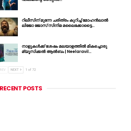
റിലീസിന് മുന്നേ ചരിത്രം കുറിച്ച് മോഹൻലാൽ
ലിജോ ജോസ് സിനിമ മലൈക്കോട്ടൈ…
നാളുകൾക്ക് ശേഷം മലയാളത്തിൽ മികച്ചൊരു
മ്യൂസിക്കൽ ആൽബം | Neelaravil…
REV
NEXT
1 of 72
RECENT POSTS