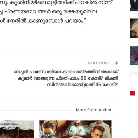
 കുശിനിയിലെ മുട്ടിതടിക്ക് പിറകിൽ നിന്ന്
ച പ്രണയഭാവങ്ങൾ ഒരു രക്ഷയുമില്ല.
്ങൾ നേരിൽ കാണുമ്പോൾ പറയാം.”
NEXT POST
ബച്ചൻ പാണ്ഡേയിലെ കഥാപാത്രത്തിന് അക്ഷയ്
P
കുമാർ വാങ്ങുന്ന പ്രതിഫലം 99 കോടി? മിഷൻ
സിൻട്രല്ലയ്ക്ക് ഇത് 135 കോടി?
More From Author