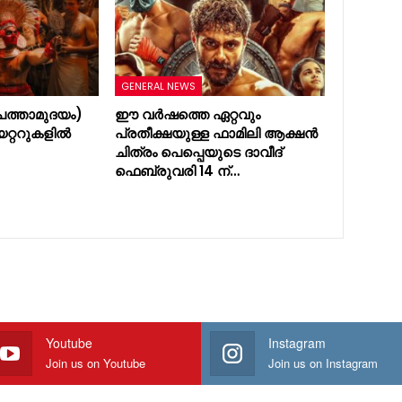
GENERAL NEWS
ത്താമുദയം)
ഈ വർഷത്തെ ഏറ്റവും
യറ്ററുകളിൽ
പ്രതീക്ഷയുള്ള ഫാമിലി ആക്ഷൻ
ചിത്രം പെപ്പെയുടെ ദാവീദ്
ഫെബ്രുവരി 14 ന്…
Youtube
Instagram
Join us on Youtube
Join us on Instagram