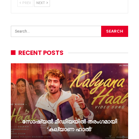
PREV
NEXT
RECENT POSTS
സോഷ്യൽ മീഡിയയിൽ തരംഗമായി
‘കല്യാണ ഹാൽ’