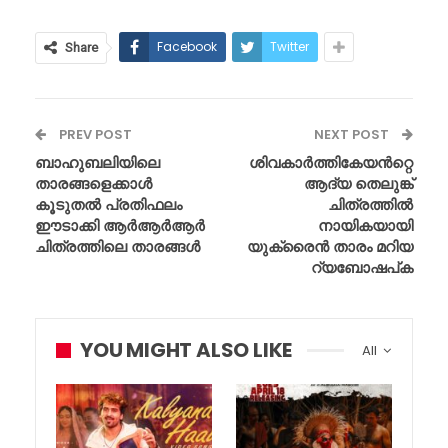
Facebook
Twitter
Share
PREV POST
NEXT POST
ബാഹുബലിയിലെ
ശിവകാർത്തികേയൻറ്റെ
താരങ്ങളെക്കാൾ
ആദ്യ തെലുങ്ക്
കൂടുതൽ പ്രതിഫലം
ചിത്രത്തിൽ
ഈടാക്കി ആർആർആർ
നായികയായി
ചിത്രത്തിലെ താരങ്ങൾ
യുക്രൈൻ താരം മറിയ
റ്യബോഷപ്ക
YOU MIGHT ALSO LIKE
All