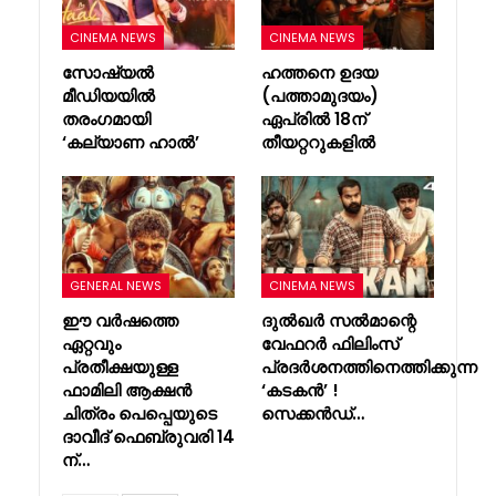
CINEMA NEWS
CINEMA NEWS
സോഷ്യൽ
ഹത്തനെ ഉദയ
മീഡിയയിൽ
(പത്താമുദയം)
തരംഗമായി
ഏപ്രിൽ 18ന്
‘കല്യാണ ഹാൽ’
തീയറ്ററുകളിൽ
GENERAL NEWS
CINEMA NEWS
ഈ വർഷത്തെ
ദുൽഖർ സൽമാന്റെ
ഏറ്റവും
വേഫറർ ഫിലിംസ്
പ്രതീക്ഷയുള്ള
പ്രദർശനത്തിനെത്തിക്കുന്ന
ഫാമിലി ആക്ഷൻ
‘കടകൻ’ !
ചിത്രം പെപ്പെയുടെ
സെക്കൻഡ്…
ദാവീദ് ഫെബ്രുവരി 14
ന്…