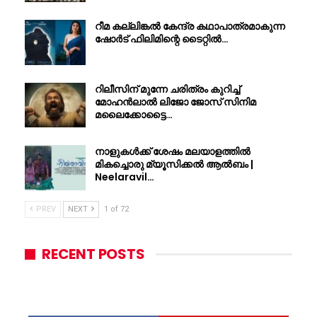
റീമ കല്ലിങ്കൽ കേന്ദ്ര കഥാപാത്രമാകുന്ന
ഷോർട് ഫിലിമിന്റെ ടൈറ്റിൽ…
റിലീസിന് മുന്നേ ചരിത്രം കുറിച്ച്
മോഹൻലാൽ ലിജോ ജോസ് സിനിമ
മലൈക്കോട്ടൈ…
നാളുകൾക്ക് ശേഷം മലയാളത്തിൽ
മികച്ചൊരു മ്യൂസിക്കൽ ആൽബം |
Neelaravil…
PREV
NEXT
1 of 72
RECENT POSTS