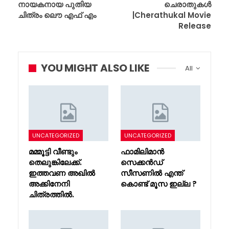
നായകനായ പുതിയ
ചെരാതുകൾ
ചിത്രം ലൌ എഫ് എം
|Cherathukal Movie
Release
YOU MIGHT ALSO LIKE
All
UNCATEGORIZED
UNCATEGORIZED
മമ്മൂട്ടി വീണ്ടും
ഫാമിലിമാൻ
തെലുങ്കിലേക്ക്.
സെക്കൻഡ്
ഇത്തവണ അഖിൽ
സീസണിൽ എന്ത്
അക്കിനേനി
കൊണ്ട് മൂസ ഇല്ല ?
ചിത്രത്തിൽ.