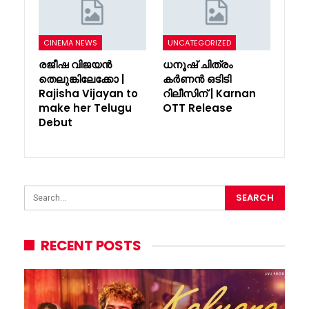
CINEMA NEWS
UNCATEGORIZED
രജീഷ വിജയൻ
ധനൂഷ് ചിത്രം
തെലുങ്കിലേക്കോ |
കർണൻ ഒടിടി
Rajisha Vijayan to
റിലീസിന് | Karnan
make her Telugu
OTT Release
Debut
RECENT POSTS