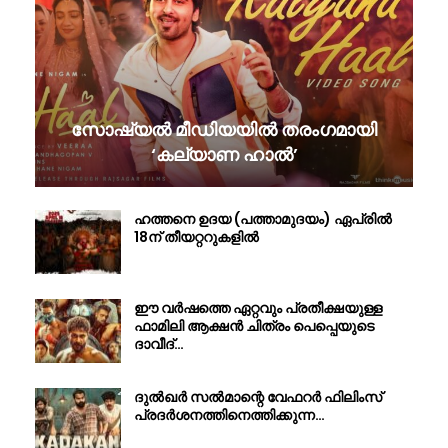
സോഷ്യൽ മീഡിയയിൽ തരംഗമായി
‘കല്യാണ ഹാൽ’
ഹത്തനെ ഉദയ (പത്താമുദയം) ഏപ്രിൽ
18ന് തീയറ്ററുകളിൽ
ഈ വർഷത്തെ ഏറ്റവും പ്രതീക്ഷയുള്ള
ഫാമിലി ആക്ഷൻ ചിത്രം പെപ്പെയുടെ
ദാവീദ്…
ദുൽഖർ സൽമാന്റെ വേഫറർ ഫിലിംസ്
പ്രദർശനത്തിനെത്തിക്കുന്ന…