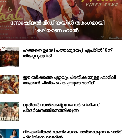
സോഷ്യൽ മീഡിയയിൽ തരംഗമായി
‘കല്യാണ ഹാൽ’
ഹത്തനെ ഉദയ (പത്താമുദയം) ഏപ്രിൽ 18ന്
തീയറ്ററുകളിൽ
ഈ വർഷത്തെ ഏറ്റവും പ്രതീക്ഷയുള്ള ഫാമിലി
ആക്ഷൻ ചിത്രം പെപ്പെയുടെ ദാവീദ്…
ദുൽഖർ സൽമാന്റെ വേഫറർ ഫിലിംസ്
പ്രദർശനത്തിനെത്തിക്കുന്ന…
റീമ കല്ലിങ്കൽ കേന്ദ്ര കഥാപാത്രമാകുന്ന ഷോർട്
ഫിലിമിന്റെ ടൈറ്റിൽ…