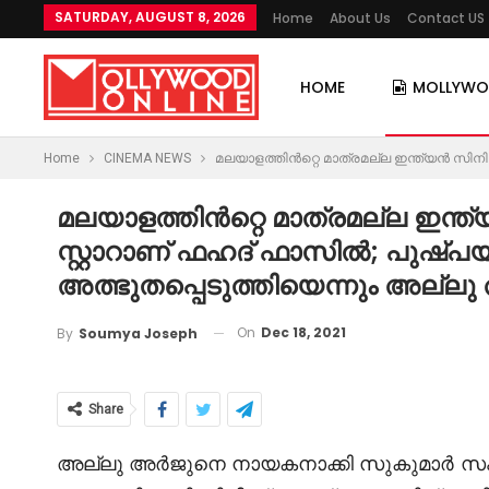
SATURDAY, AUGUST 8, 2026
Home
About Us
Contact US
HOME
MOLLYW
Home
CINEMA NEWS
മലയാളത്തിൻറ്റെ മാത്രമല്ല ഇന്ത്യൻ സിനി
മലയാളത്തിൻറ്റെ മാത്രമല്ല ഇന്ത
സ്റ്റാറാണ് ഫഹദ് ഫാസിൽ; പുഷ്പ
അത്ഭുതപ്പെടുത്തിയെന്നും അല്ല
On
Dec 18, 2021
By
Soumya Joseph
Share
അല്ലു അർജുനെ നായകനാക്കി സുകുമാർ സംവിധ