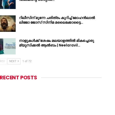
റിലീസിന് മുന്നേ ചരിത്രം കുറിച്ച് മോഹൻലാൽ
ലിജോ ജോസ് സിനിമ മലൈക്കോട്ടൈ…
നാളുകൾക്ക് ശേഷം മലയാളത്തിൽ മികച്ചൊരു
മ്യൂസിക്കൽ ആൽബം | Neelaravil…
REV
NEXT
1 of 72
RECENT POSTS