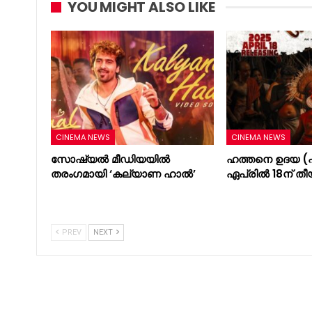
YOU MIGHT ALSO LIKE
CINEMA NEWS
CINEMA NEWS
സോഷ്യൽ മീഡിയയിൽ
ഹത്തനെ ഉദയ (പ
തരംഗമായി ‘കല്യാണ ഹാൽ’
ഏപ്രിൽ 18ന് തീ
PREV
NEXT