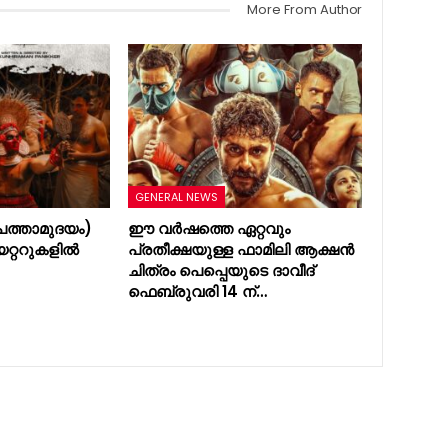
More From Author
GENERAL NEWS
ത്താമുദയം)
ഈ വർഷത്തെ ഏറ്റവും
യറ്ററുകളിൽ
പ്രതീക്ഷയുള്ള ഫാമിലി ആക്ഷൻ
ചിത്രം പെപ്പെയുടെ ദാവീദ്
ഫെബ്രുവരി 14 ന്…