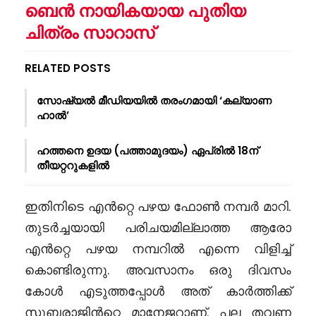
ബെൻ നായികയായ പുതിയ
ചിത്രം സാറാസ്
RELATED POSTS
സോഷ്യൽ മീഡിയയിൽ തരംഗമായി ‘കല്യാണ
ഹാൽ’
ഹത്തനെ ഉദയ (പത്താമുദയം) ഏപ്രിൽ 18ന്
തീയറ്ററുകളിൽ
ഇതിനിടെ എൻറ്റെ പഴയ ഫോൺ നമ്പർ മാറി.
തുടർച്ചയായി പരിചയമില്ലാത്ത ആരോ
എൻറ്റെ പഴയ നമ്പറിൽ എന്നെ വിളിച്ച്
കൊണ്ടിരുന്നു. അവസാനം ഒരു ദിവസം
കോൾ എടുത്തപ്പോൾ അത് കാർത്തിക്ക്
സുബ്ബരാജിൻറ്റെ മാനേജറാണ്. പല തവണ