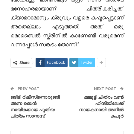
മനോഹരമായാണ് ചിത്രീകരിച്ചത്.
ക്യാമറാമാനും ക്രൂവും വളരെ കഷ്ടപ്പെട്ടാണ്
അതെല്ലാം എടുത്തത്. അത് ഒരു
മൊബൈൽ സ്ക്രീനിൽ കാണേണ്ടി വരുമെന്ന്
വന്നപ്പോൾ സങ്കടം തോന്നി.”
Facebook
Twitter
Share
PREV POST
NEXT POST
ഒടിടി റിലീസിനൊരുങ്ങി
മമ്മൂട്ടി ചിത്രം വൺ
അന്ന ബെൻ
ഹിന്ദിയിലേക്ക്
നായികയായ പുതിയ
നായകനായി അനിൽ
ചിത്രം സാറാസ്
കപൂർ