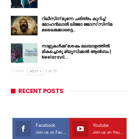
റിലീസിന് മുന്നേ ചരിത്രം കുറിച്ച്
മോഹൻലാൽ ലിജോ ജോസ് സിനിമ
മലൈക്കോട്ടൈ…
നാളുകൾക്ക് ശേഷം മലയാളത്തിൽ
മികച്ചൊരു മ്യൂസിക്കൽ ആൽബം |
Neelaravil…
PREV
NEXT
1 of 72
RECENT POSTS
Facebook
Youtube
Join us on Facebook
Join us on Youtube