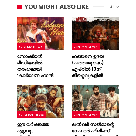
YOU MIGHT ALSO LIKE
All
CINEMA NEWS
CINEMA NEWS
സോഷ്യൽ
ഹത്തനെ ഉദയ
മീഡിയയിൽ
(പത്താമുദയം)
തരംഗമായി
ഏപ്രിൽ 18ന്
‘കല്യാണ ഹാൽ’
തീയറ്ററുകളിൽ
GENERAL NEWS
CINEMA NEWS
ഈ വർഷത്തെ
ദുൽഖർ സൽമാന്റെ
ഏറ്റവും
വേഫറർ ഫിലിംസ്