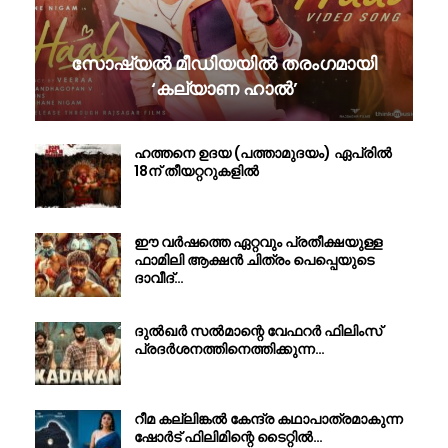
സോഷ്യൽ മീഡിയയിൽ തരംഗമായി
‘കല്യാണ ഹാൽ’
ഹത്തനെ ഉദയ (പത്താമുദയം) ഏപ്രിൽ
18ന് തീയറ്ററുകളിൽ
ഈ വർഷത്തെ ഏറ്റവും പ്രതീക്ഷയുള്ള
ഫാമിലി ആക്ഷൻ ചിത്രം പെപ്പെയുടെ
ദാവീദ്…
ദുൽഖർ സൽമാന്റെ വേഫറർ ഫിലിംസ്
പ്രദർശനത്തിനെത്തിക്കുന്ന…
റീമ കല്ലിങ്കൽ കേന്ദ്ര കഥാപാത്രമാകുന്ന
ഷോർട് ഫിലിമിന്റെ ടൈറ്റിൽ…