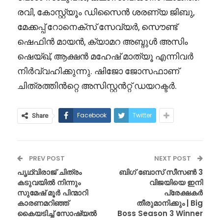
രവി, കോസ്റ്റ്യൂം ഡിസൈൻ ശരണ്യ ജിബു,
മേക്കപ്പ് റോനെക്സ് സേവ്യർ, സൌണ്ട്
ഷെഫിൻ മായൻ, ക്യാമറ അബ്ദുൾ അസിം
ഷെയ്ഖ്, ആക്ഷൻ മഹേഷ് മാത്യൂ എന്നിവർ
നിർവ്വഹിക്കുന്നു. ഷിജോ ജോസഫാണ്
ചിത്രത്തിൻറ്റെ അസിസ്റ്റൻറ്റ് ഡയറക്ടർ.
Facebook
Twitter
Share
PREV POST
NEXT POST
പൃഥ്വിരാജ് ചിത്രം
ബിഗ് ബോസ് സീസൺ 3
കടുവയിൽ നിന്നും
വിജയിയെ ഇനി
സുമേഷ് മൂർ പിന്മാറി
പ്രേക്ഷകർ
കാരണമറിഞ്ഞ്
തീരുമാനിക്കും | Big
കൈയടിച്ച് സോഷ്യൽ
Boss Season 3 Winner