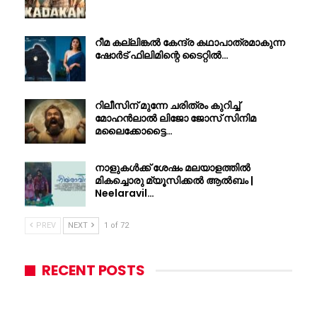
റീമ കല്ലിങ്കൽ കേന്ദ്ര കഥാപാത്രമാകുന്ന
ഷോർട് ഫിലിമിന്റെ ടൈറ്റിൽ…
റിലീസിന് മുന്നേ ചരിത്രം കുറിച്ച്
മോഹൻലാൽ ലിജോ ജോസ് സിനിമ
മലൈക്കോട്ടൈ…
നാളുകൾക്ക് ശേഷം മലയാളത്തിൽ
മികച്ചൊരു മ്യൂസിക്കൽ ആൽബം |
Neelaravil…
PREV
NEXT
1 of 72
RECENT POSTS