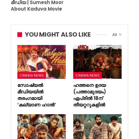
മീഡിയ | Sumesh Moor
About Kaduva Movie
YOU MIGHT ALSO LIKE
All
CINEMA NEWS
CINEMA NEWS
സോഷ്യൽ
ഹത്തനെ ഉദയ
മീഡിയയിൽ
(പത്താമുദയം)
തരംഗമായി
ഏപ്രിൽ 18ന്
‘കല്യാണ ഹാൽ’
തീയറ്ററുകളിൽ