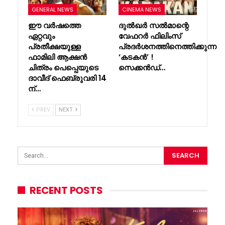
GENERAL NEWS
CINEMA NEWS
ഈ വർഷത്തെ
ദുൽഖർ സൽമാന്റെ
ഏറ്റവും
വേഫറർ ഫിലിംസ്
പ്രതീക്ഷയുള്ള
പ്രദർശനത്തിനെത്തിക്കുന്ന
ഫാമിലി ആക്ഷൻ
‘കടകൻ’ !
ചിത്രം പെപ്പെയുടെ
സെക്കൻഡ്…
ദാവീദ് ഫെബ്രുവരി 14
ന്…
PREV
NEXT
RECENT POSTS