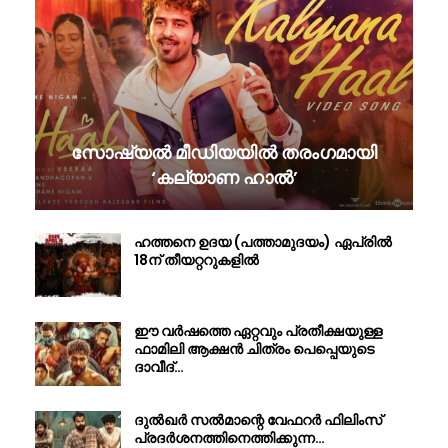
സോഷ്യൽ മീഡിയയിൽ തരംഗമായി
‘കല്യാണ ഹാൽ’
ഹത്തനെ ഉദയ (പത്താമുദയം) ഏപ്രിൽ
18ന് തീയറ്ററുകളിൽ
ഈ വർഷത്തെ ഏറ്റവും പ്രതീക്ഷയുള്ള
ഫാമിലി ആക്ഷൻ ചിത്രം പെപ്പെയുടെ
ദാവീദ്…
ദുൽഖർ സൽമാന്റെ വേഫറർ ഫിലിംസ്
പ്രദർശനത്തിനെത്തിക്കുന്ന…