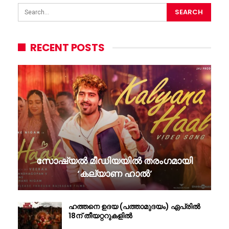
RECENT POSTS
സോഷ്യൽ മീഡിയയിൽ തരംഗമായി
‘കല്യാണ ഹാൽ’
ഹത്തനെ ഉദയ (പത്താമുദയം) ഏപ്രിൽ
18ന് തീയറ്ററുകളിൽ