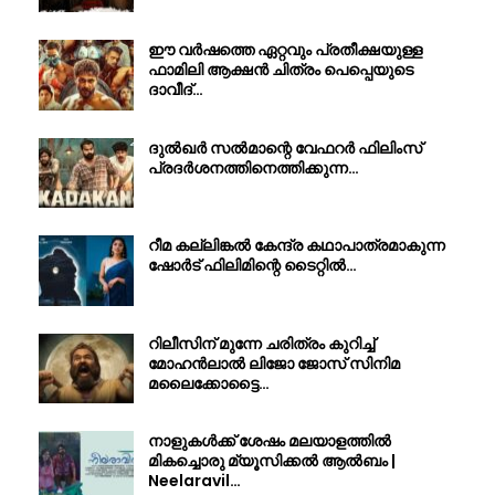
ഈ വർഷത്തെ ഏറ്റവും പ്രതീക്ഷയുള്ള
ഫാമിലി ആക്ഷൻ ചിത്രം പെപ്പെയുടെ
ദാവീദ്…
ദുൽഖർ സൽമാന്റെ വേഫറർ ഫിലിംസ്
പ്രദർശനത്തിനെത്തിക്കുന്ന…
റീമ കല്ലിങ്കൽ കേന്ദ്ര കഥാപാത്രമാകുന്ന
ഷോർട് ഫിലിമിന്റെ ടൈറ്റിൽ…
റിലീസിന് മുന്നേ ചരിത്രം കുറിച്ച്
മോഹൻലാൽ ലിജോ ജോസ് സിനിമ
മലൈക്കോട്ടൈ…
നാളുകൾക്ക് ശേഷം മലയാളത്തിൽ
മികച്ചൊരു മ്യൂസിക്കൽ ആൽബം |
Neelaravil…