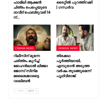
ഫാമിലി ആക്ഷൻ
ടൈറ്റിൽ പുറത്തിറക്കി
ചിത്രം പെപ്പെയുടെ
| ഗന്ധർവ
ദാവീദ് ഫെബ്രുവരി 14
ന്…
CINEMA NEWS
GENERAL NEWS
റിലീസിന് മുന്നേ
തിരക്കഥ
ചരിത്രം കുറിച്ച്
പൂർത്തിയായി,
മോഹൻലാൽ ലിജോ
എമ്പുരാൻ അടുത്ത
ജോസ് സിനിമ
വർഷം തുടങ്ങുമെന്ന്
മലൈക്കോട്ടൈ
പൃഥ്വിരാജ്.
വാലിബൻ
PREV
NEXT