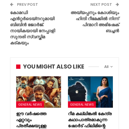
PREV POST
NEXT POST
കോമഡി
അയ്യപ്പനും കോശിയും
എൻറ്റർടെയ്നറുമായി
ഹിന്ദി റീമേക്കിൽ നിന്ന്
ബിബിൻ ജോർജ്.
പിന്മാറി അഭിഷേക്
നായികയായി നേപ്പാളി
ബച്ചൻ
സുന്ദരി സ്വസ്തിമ
കട്കയും
YOU MIGHT ALSO LIKE
All
GENERAL NEWS
GENERAL NEWS
ഈ വർഷത്തെ
റീമ കല്ലിങ്കൽ കേന്ദ്ര
ഏറ്റവും
കഥാപാത്രമാകുന്ന
പ്രതീക്ഷയുള്ള
ഷോർട് ഫിലിമിന്റെ